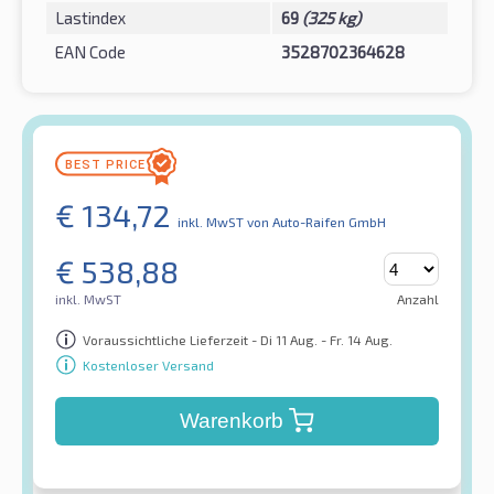
Lastindex
69
(325 kg)
EAN Code
3528702364628
€
134,72
inkl. MwST
von Auto-Raifen GmbH
€
538,88
inkl. MwST
Anzahl
Voraussichtliche Lieferzeit - Di 11 Aug. - Fr. 14 Aug.
Kostenloser Versand
Warenkorb