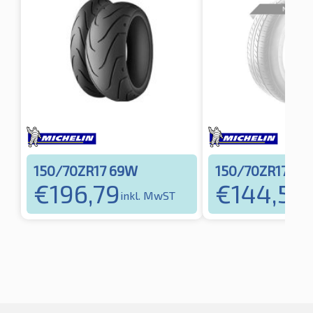
150/70ZR17 69W
150/70ZR17 69
€
196,79
€
144,52
inkl. MwST
i