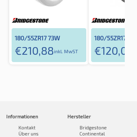
180/55ZR17 73W
180/55ZR17 73
€
210,88
€
120,04
inkl. MwST
i
Informationen
Hersteller
Kontakt
Bridgestone
Über uns
Continental