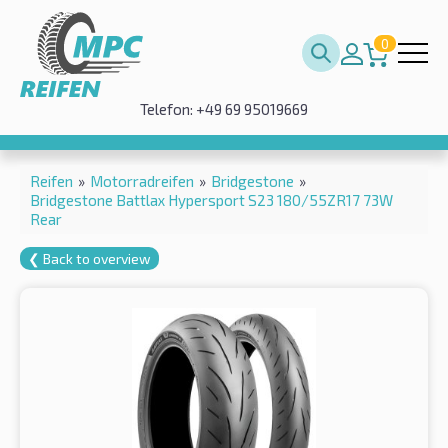
0
Telefon: +49 69 95019669
Reifen
»
Motorradreifen
»
Bridgestone
»
Bridgestone Battlax Hypersport S23 180/55ZR17 73W
Rear
❮ Back to overview