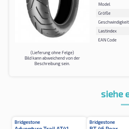
Model
Größe
Geschwindigkeit
Lastindex
EAN Code
(Lieferung ohne Felge)
Bild kann abweichend von der
Beschreibung sein.
siehe 
Bridgestone
Bridgestone
Adventure Trail AT41
BT 46 Rear