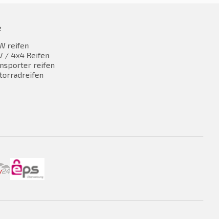
e
W reifen
 / 4x4 Reifen
nsporter reifen
torradreifen