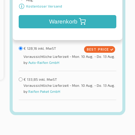
Kostenloser Versand
Warenkorb
€
128,16
inkl. MwST
Voraussichtliche Lieferzeit - Mon. 10 Aug. - Do. 13 Aug.
by
Auto-Raifen GmbH
€
133,85
inkl. MwST
Voraussichtliche Lieferzeit - Mon. 10 Aug. - Do. 13 Aug.
by
Raifen Paket GmbH
Metzeler
nture MA-ADV TL
Tourance M/C Rear TL