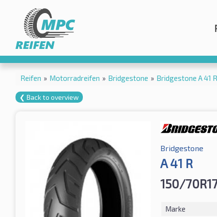
Reifen
»
Motorradreifen
»
Bridgestone
»
Bridgestone A 41 
❮ Back to overview
Bridgestone
A 41 R
150/70R17
Marke