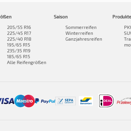
rößen
Saison
Produkt
205/55 R16
Sommerreifen
PK
225/45 R17
Winterreifen
SUV
225/40 R18
Ganzjahresreifen
Tra
195/65 R15
mo
235/35 R19
185/65 R15
Alle Reifengrößen