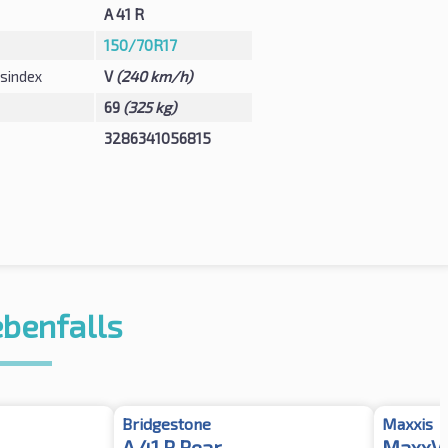
A 41 R
150/70R17
sindex
V
(240 km/h)
69
(325 kg)
3286341056815
ebenfalls
Bridgestone
Maxxis
A 41 R Rear
MaxxVe