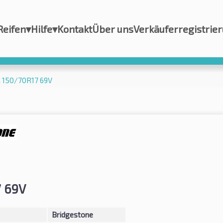
Reifen
▾
Hilfe
▾
Kontakt
Über uns
Verkäuferregistrie
R 150/70R17 69V
 69V
Bridgestone