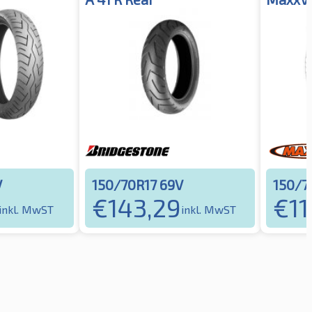
V
150/70R17 69V
150/7
€
143,29
€
11
inkl. MwST
inkl. MwST