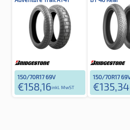
150/70R17 69V
150/70R17 69
€
158,16
€
135,34
inkl. MwST