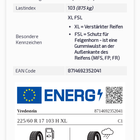
Lastindex
103
(875 kg)
XL FSL
XL
= Verstärkter Reifen
FSL
= Schutz für
Besondere
Felgenhorn - ist eine
Kennzeichen
Gummiwulst an der
Außenkante des
Reifens (MFS, FP, FR)
EAN Code
8714692352041