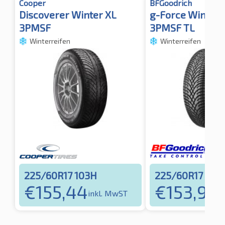
Cooper
BFGoodrich
Discoverer Winter XL
g-Force Winter 
3PMSF
3PMSF TL
Winterreifen
Winterreifen
225/60R17 103H
225/60R17 103
€
155,44
€
153,96
inkl. MwST
i