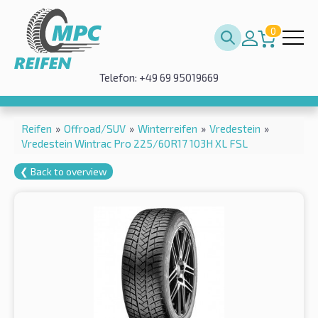
0
Telefon: +49 69 95019669
Reifen
»
Offroad/SUV
»
Winterreifen
»
Vredestein
»
Vredestein Wintrac Pro 225/60R17 103H XL FSL
❮ Back to overview