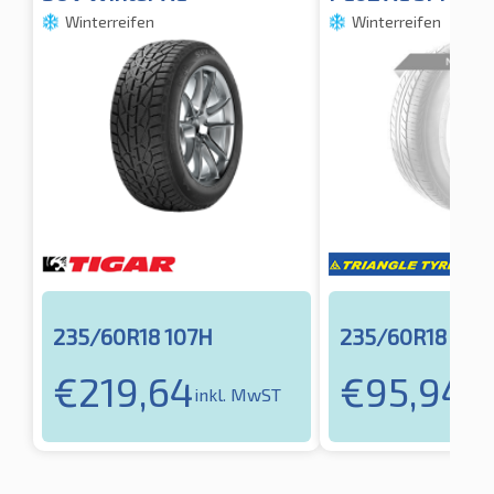
Winterreifen
Winterreifen
235/60R18 107H
235/60R18 107
€
219,64
€
95,94
inkl. MwST
ink