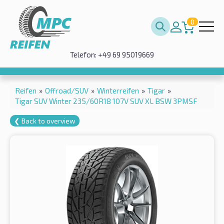
0
Telefon: +49 69 95019669
Reifen
»
Offroad/SUV
»
Winterreifen
»
Tigar
»
Tigar SUV Winter 235/60R18 107V SUV XL BSW 3PMSF
❮ Back to overview