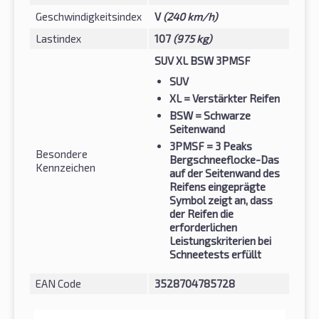
Geschwindigkeitsindex
V
(240 km/h)
Lastindex
107
(975 kg)
SUV XL BSW 3PMSF
SUV
XL
= Verstärkter Reifen
BSW
= Schwarze
Seitenwand
3PMSF
= 3 Peaks
Besondere
Bergschneeflocke-Das
Kennzeichen
auf der Seitenwand des
Reifens eingeprägte
Symbol zeigt an, dass
der Reifen die
erforderlichen
Leistungskriterien bei
Schneetests erfüllt
EAN Code
3528704785728