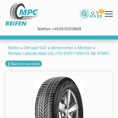
0
Telefon: +49 69 95019669
Reifen
»
Offroad/SUV
»
Winterreifen
»
Michelin
»
Michelin Latitude Alpin LA2 235/65R17 108H XL N0 3PMSF
❮ Back to overview