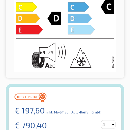
€
197,60
inkl. MwST
von Auto-Raifen GmbH
€
790,40