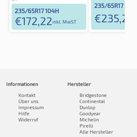
235/65R17 108
235/65R17 104H
€
235,21
€
172,22
in
inkl. MwST
Informationen
Hersteller
Kontakt
Bridgestone
Über uns
Continental
Impressum
Dunlop
Hilfe
Goodyear
Widerruf
Michelin
Pirelli
Alle Hersteller