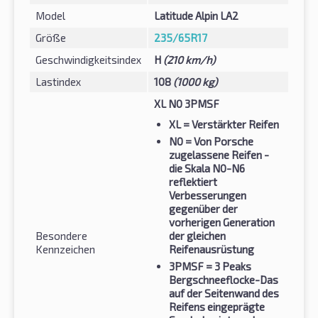
Model
Latitude Alpin LA2
Größe
235/65R17
Geschwindigkeitsindex
H
(210 km/h)
Lastindex
108
(1000 kg)
XL N0 3PMSF
XL
= Verstärkter Reifen
N0
= Von Porsche
zugelassene Reifen -
die Skala N0-N6
reflektiert
Verbesserungen
gegenüber der
vorherigen Generation
Besondere
der gleichen
Kennzeichen
Reifenausrüstung
3PMSF
= 3 Peaks
Bergschneeflocke-Das
auf der Seitenwand des
Reifens eingeprägte