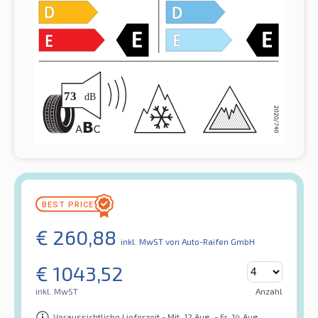
€
260,88
inkl. MwST
von Auto-Raifen GmbH
€
1043,52
inkl. MwST
Anzahl
Voraussichtliche Lieferzeit - Mit. 12 Aug. - Fr. 14 Aug.