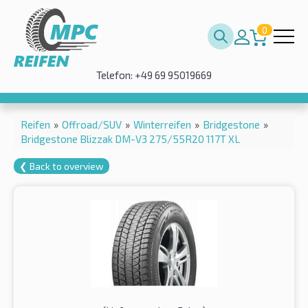
0
Telefon: +49 69 95019669
Reifen
»
Offroad/SUV
»
Winterreifen
»
Bridgestone
»
Bridgestone Blizzak DM-V3 275/55R20 117T XL
❮ Back to overview