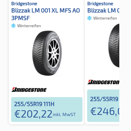
Bridgestone
Bridgestone
Blizzak LM 001 XL MFS AO
Blizzak LM 001 
3PMSF
Winterreifen
Winterreifen
255/55R19 111H
255/55R19 111H
€
246,01
€
202,22
i
inkl. MwST