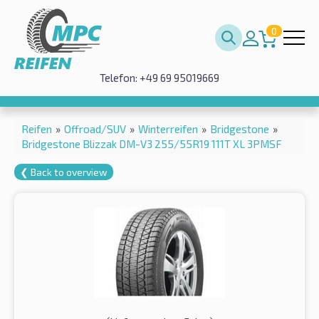
0
Telefon: +49 69 95019669
Reifen
»
Offroad/SUV
»
Winterreifen
»
Bridgestone
»
Bridgestone Blizzak DM-V3 255/55R19 111T XL 3PMSF
❮ Back to overview