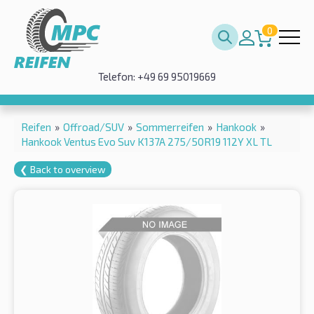
0
Telefon: +49 69 95019669
Reifen
»
Offroad/SUV
»
Sommerreifen
»
Hankook
»
Hankook Ventus Evo Suv K137A 275/50R19 112Y XL TL
❮ Back to overview