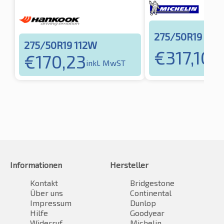
275/50R19 112Y
275/50R19 112W
€
317,10
€
170,23
ink
inkl. MwST
Informationen
Hersteller
Kontakt
Bridgestone
Über uns
Continental
Impressum
Dunlop
Hilfe
Goodyear
Widerruf
Michelin