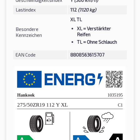
Geschwindigkeitsindex
Y
(300 km/h)
Lastindex
112
(1120 kg)
XL TL
XL
= Verstärkter
Besondere
Reifen
Kennzeichen
TL
= Ohne Schlauch
EAN Code
8808563615707