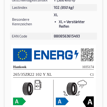
Geschwindigkeitsindex
Y
(300 km/h)
Lastindex
102
(850 kg)
XL
Besondere
XL
= Verstärkter
Kennzeichen
Reifen
EAN Code
8808563615493