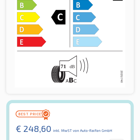
€
248,60
inkl. MwST
von Auto-Raifen GmbH