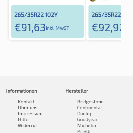
265/35R22 102Y
265/35R22 102
€
91,63
€
92,92
inkl. MwST
ink
Informationen
Hersteller
Kontakt
Bridgestone
Über uns
Continental
Impressum
Dunlop
Hilfe
Goodyear
Widerruf
Michelin
Pirelli