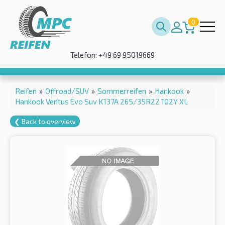
0
Telefon: +49 69 95019669
Reifen
»
Offroad/SUV
»
Sommerreifen
»
Hankook
»
Hankook Ventus Evo Suv K137A 265/35R22 102Y XL
❮ Back to overview