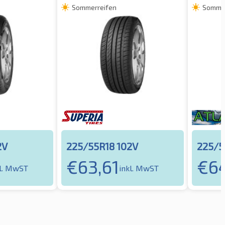
Sommerreifen
Sommer
2V
225/55R18 102V
225/5
€
63,61
€
6
kl. MwST
inkl. MwST