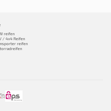
e
W reifen
 / 4x4 Reifen
nsporter reifen
torradreifen