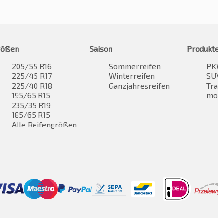
rößen
Saison
Produkt
205/55 R16
Sommerreifen
PK
225/45 R17
Winterreifen
SUV
225/40 R18
Ganzjahresreifen
Tra
195/65 R15
mo
235/35 R19
185/65 R15
Alle Reifengrößen