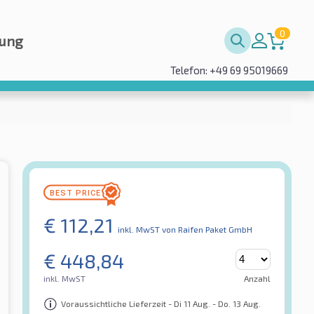
0
rung
Telefon: +49 69 95019669
€
112,21
inkl. MwST
von Raifen Paket GmbH
€
448,84
inkl. MwST
Anzahl
Voraussichtliche Lieferzeit - Di 11 Aug. - Do. 13 Aug.