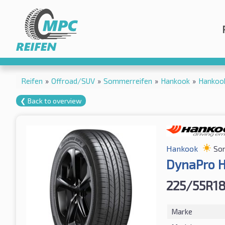
Reifen
»
Offroad/SUV
»
Sommerreifen
»
Hankook
»
Hankoo
❮ Back to overview
Hankook
So
DynaPro 
225/55R18
Marke