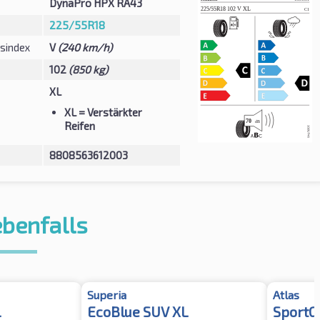
DynaPro HPX RA43
225/55R18
sindex
V
(240 km/h)
102
(850 kg)
XL
XL
= Verstärkter
Reifen
8808563612003
ebenfalls
Superia
Atlas
L
EcoBlue SUV XL
SportG