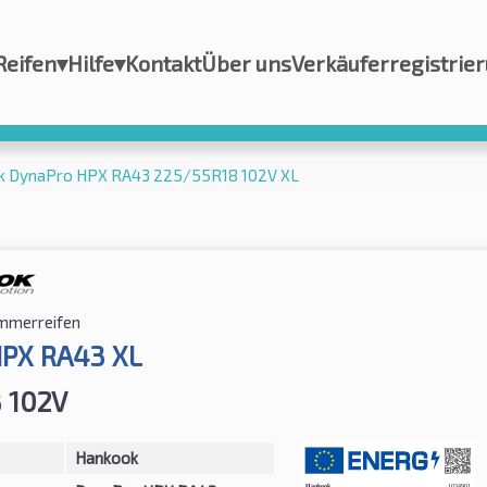
Reifen
▾
Hilfe
▾
Kontakt
Über uns
Verkäuferregistrie
k DynaPro HPX RA43 225/55R18 102V XL
mmerreifen
HPX RA43 XL
 102V
Hankook