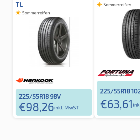
TL
Sommerreifen
Sommerreifen
225/55R18 10
225/55R18 98V
€
63,61
€
98,26
in
inkl. MwST