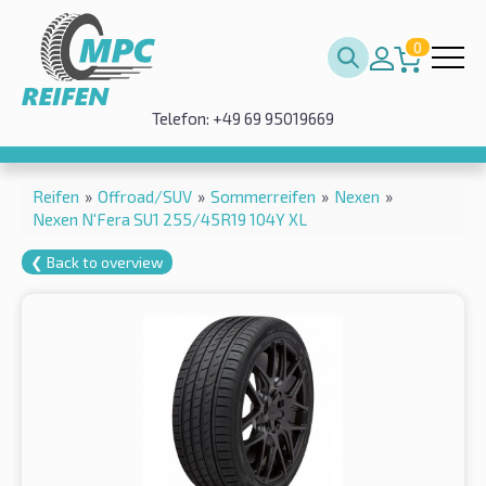
0
Telefon: +49 69 95019669
Reifen
»
Offroad/SUV
»
Sommerreifen
»
Nexen
»
Nexen N'Fera SU1 255/45R19 104Y XL
❮ Back to overview