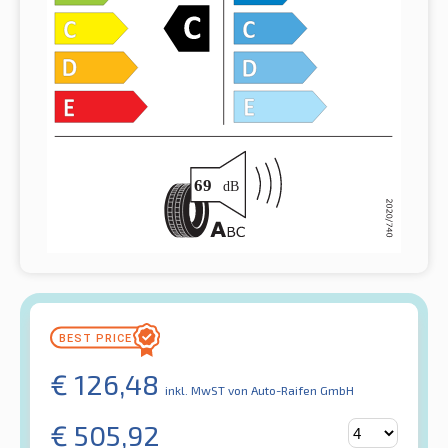
€
126,48
inkl. MwST
von Auto-Raifen GmbH
€
505,92