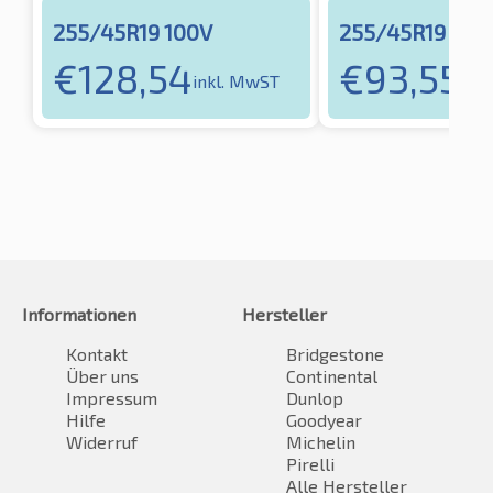
255/45R19 100V
255/45R19 104
€
128,54
€
93,55
inkl. MwST
ink
Informationen
Hersteller
Kontakt
Bridgestone
Über uns
Continental
Impressum
Dunlop
Hilfe
Goodyear
Widerruf
Michelin
Pirelli
Alle Hersteller