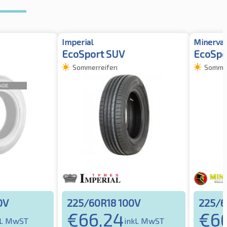
Imperial
Minerva
EcoSport SUV
EcoSpe
Sommerreifen
Sommer
0V
225/60R18 100V
225/6
€
66,24
€
6
kl. MwST
inkl. MwST