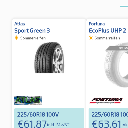
Atlas
Fortuna
Sport Green 3
EcoPlus UHP 2
Sommerreifen
Sommerreifen
225/60R18 100V
225/60R18 10
€
61,87
€
63,61
inkl. MwST
in