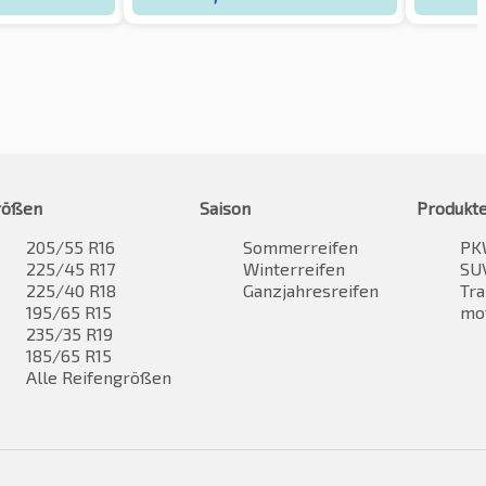
rößen
Saison
Produkt
205/55 R16
Sommerreifen
PK
225/45 R17
Winterreifen
SUV
225/40 R18
Ganzjahresreifen
Tra
195/65 R15
mo
235/35 R19
185/65 R15
Alle Reifengrößen