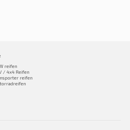
e
W reifen
 / 4x4 Reifen
nsporter reifen
torradreifen