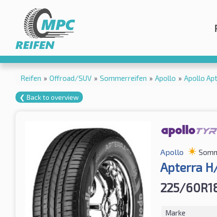
Reifen
»
Offroad/SUV
»
Sommerreifen
»
Apollo
»
Apollo Ap
❮ Back to overview
Apollo
Somm
Apterra H
225/60R1
Marke