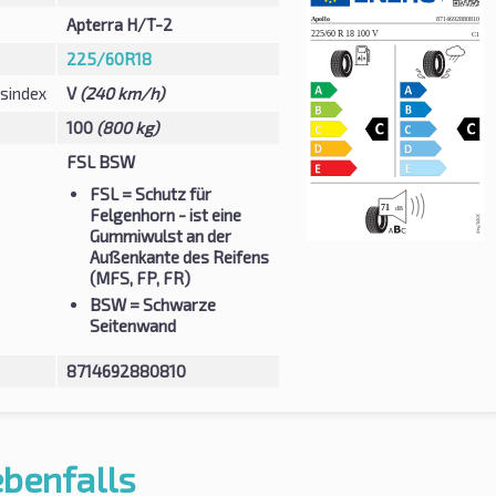
Apterra H/T-2
225/60R18
sindex
V
(240 km/h)
100
(800 kg)
FSL BSW
FSL
= Schutz für
Felgenhorn - ist eine
Gummiwulst an der
Außenkante des Reifens
(MFS, FP, FR)
BSW
= Schwarze
Seitenwand
8714692880810
ebenfalls