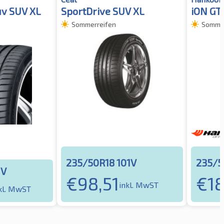
uv SUV XL
SportDrive SUV XL
iON GT 
Sommerreifen
Sommer
235/50R18 101V
235/5
1V
€
98,51
€
1
inkl. MwST
kl. MwST