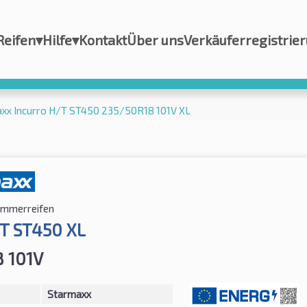
Reifen
▾
Hilfe
▾
Kontakt
Über uns
Verkäuferregistrie
xx Incurro H/T ST450 235/50R18 101V XL
mmerreifen
/T ST450 XL
 101V
Starmaxx