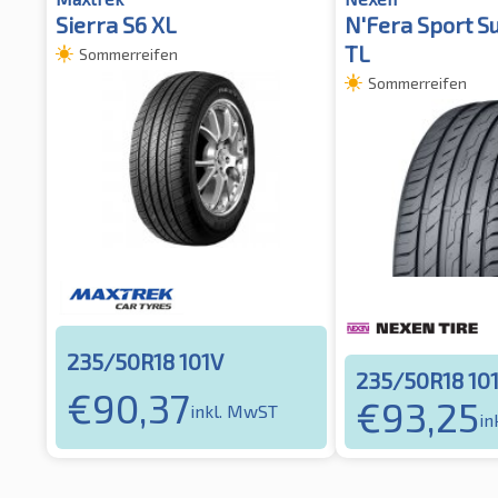
Sierra S6 XL
N'Fera Sport S
TL
Sommerreifen
Sommerreifen
235/50R18 101V
235/50R18 10
€
90,37
€
93,25
inkl. MwST
in