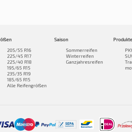
rößen
Saison
Produkt
205/55 R16
Sommerreifen
PK
225/45 R17
Winterreifen
SUV
225/40 R18
Ganzjahresreifen
Tra
195/65 R15
mo
235/35 R19
185/65 R15
Alle Reifengrößen