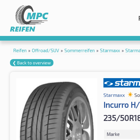
Reifen
»
Offroad/SUV
»
Sommerreifen
»
Starmaxx
»
Starma
❮ Back to overview
Starmaxx
So
Incurro H
235/50R18
Marke