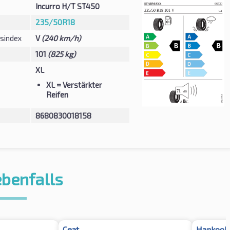
Incurro H/T ST450
235/50R18
sindex
V
(240 km/h)
101
(825 kg)
XL
XL
= Verstärkter
Reifen
8680830018158
ebenfalls
Ceat
Hankook