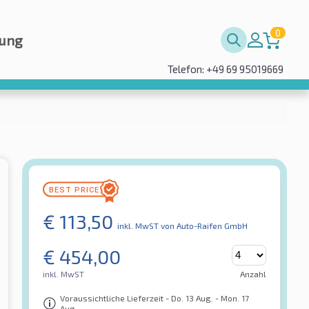
0
rung
Telefon: +49 69 95019669
€
113,50
inkl. MwST
von Auto-Raifen GmbH
€
454,00
inkl. MwST
Anzahl
Voraussichtliche Lieferzeit - Do. 13 Aug. - Mon. 17
Aug.