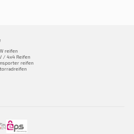
e
W reifen
 / 4x4 Reifen
nsporter reifen
torradreifen