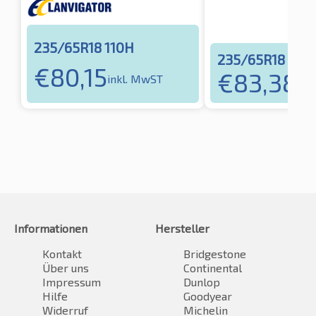
235/65R18 110H
235/65R18 110
€
80,15
€
83,38
inkl. MwST
ink
Informationen
Hersteller
Kontakt
Bridgestone
Über uns
Continental
Impressum
Dunlop
Hilfe
Goodyear
Widerruf
Michelin