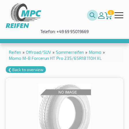
0
Telefon: +49 69 95019669
Reifen
»
Offroad/SUV
»
Sommerreifen
»
Momo
»
Momo M-8 Forcerun HT Pro 235/65R18 110H XL
❮ Back to overview