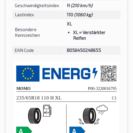
Geschwindigkeitsindex
H
(210 km/h)
Lastindex
110
(1060 kg)
XL
Besondere
XL
= Verstärkter
Kennzeichen
Reifen
EAN Code
8056450248655