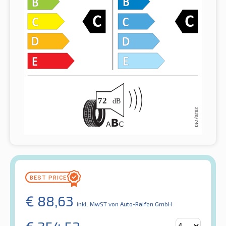
€
88,63
inkl. MwST
von Auto-Raifen GmbH