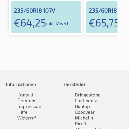
235/60R18 107V
235/60R18 107
€
64,25
€
65,75
inkl. MwST
inkl
Informationen
Hersteller
Kontakt
Bridgestone
Über uns
Continental
Impressum
Dunlop
Hilfe
Goodyear
Widerruf
Michelin
Pirelli