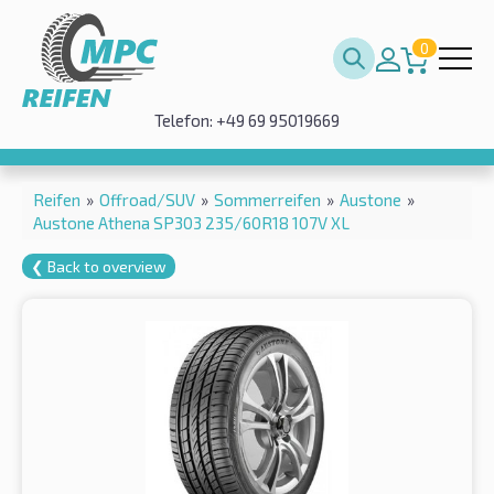
0
Telefon: +49 69 95019669
Reifen
»
Offroad/SUV
»
Sommerreifen
»
Austone
»
Austone Athena SP303 235/60R18 107V XL
❮ Back to overview