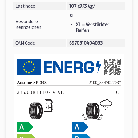
Lastindex
107
(975 kg)
XL
Besondere
XL
= Verstärkter
Kennzeichen
Reifen
EAN Code
6970310404833