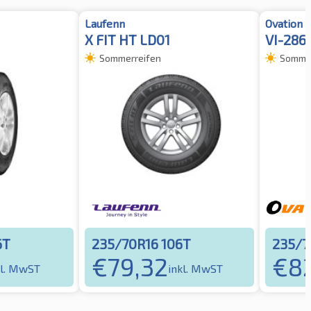
Laufenn
Ovation
X FIT HT LD01
VI-286
Sommerreifen
Sommer
6T
235/70R16 106T
235/7
€
79,32
€
8
kl. MwST
inkl. MwST