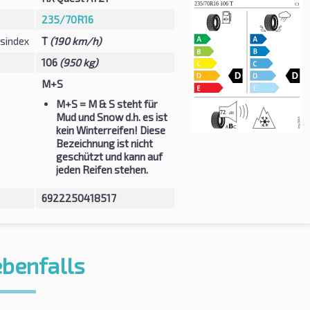
235/70R16
sindex
T
(190 km/h)
106
(950 kg)
M+S
M+S
= M & S steht für
Mud und Snow d.h. es ist
kein Winterreifen! Diese
Bezeichnung ist nicht
geschützt und kann auf
jeden Reifen stehen.
6922250418517
ebenfalls