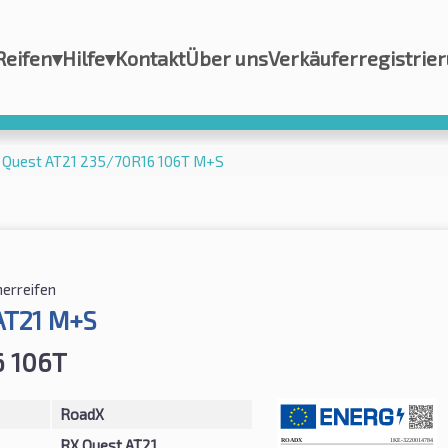
Reifen
▾
Hilfe
▾
Kontakt
Über uns
Verkäuferregistrie
 Quest AT21 235/70R16 106T M+S
rreifen
AT21 M+S
6 106T
RoadX
RX Quest AT21