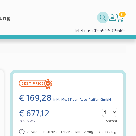
0
rung
Telefon: +49 69 95019669
€
169,28
inkl. MwST
von Auto-Raifen GmbH
€
677,12
inkl. MwST
Anzahl
Voraussichtliche Lieferzeit - Mit. 12 Aug. - Mit. 19 Aug.