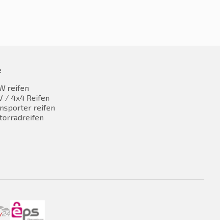
e
W reifen
 / 4x4 Reifen
nsporter reifen
torradreifen