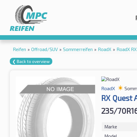
Reifen
»
Offroad/SUV
»
Sommerreifen
»
RoadX
»
RoadX RX
❮ Back to overview
RoadX
Somme
RX Quest 
235/70R1
Marke
Model