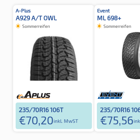
A-Plus
Event
A929 A/T OWL
ML 698+
Sommerreifen
Sommerreifen
235/70R16 106T
235/70R16 10
€
70,20
€
75,56
inkl. MwST
in