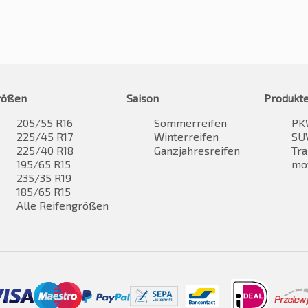
rößen
Saison
Produkt
205/55 R16
Sommerreifen
PK
225/45 R17
Winterreifen
SUV
225/40 R18
Ganzjahresreifen
Tra
195/65 R15
mo
235/35 R19
185/65 R15
Alle Reifengrößen