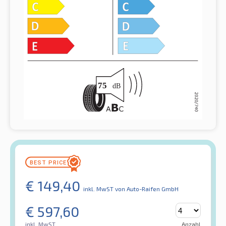
€
149,40
inkl. MwST
von Auto-Raifen GmbH
€
597,60
inkl. MwST
Anzahl