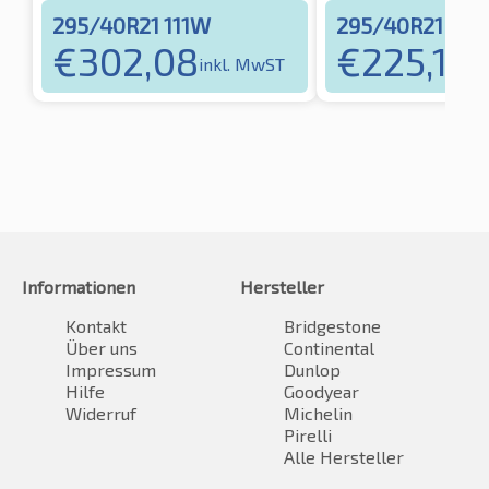
295/40R21 111W
295/40R21 111
€
302,08
€
225,19
inkl. MwST
in
Informationen
Hersteller
Kontakt
Bridgestone
Über uns
Continental
Impressum
Dunlop
Hilfe
Goodyear
Widerruf
Michelin
Pirelli
Alle Hersteller