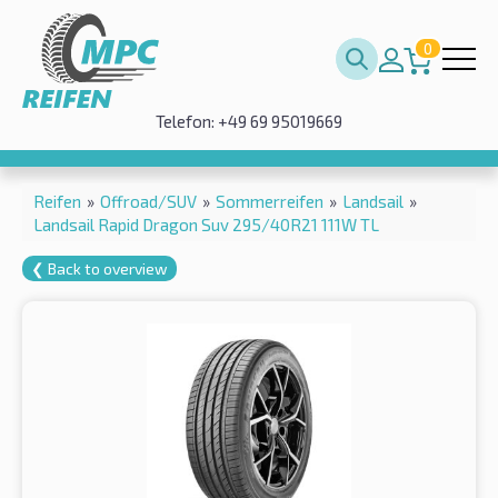
0
Telefon: +49 69 95019669
Reifen
»
Offroad/SUV
»
Sommerreifen
»
Landsail
»
Landsail Rapid Dragon Suv 295/40R21 111W TL
❮ Back to overview