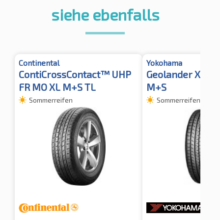
siehe ebenfalls
Continental
Yokohama
ContiCrossContact™ UHP
Geolander X-CV 
FR MO XL M+S TL
M+S
Sommerreifen
Sommerreifen