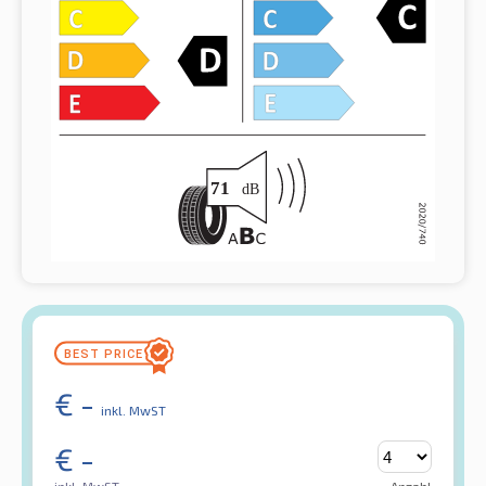
€
-
inkl. MwST
€
-