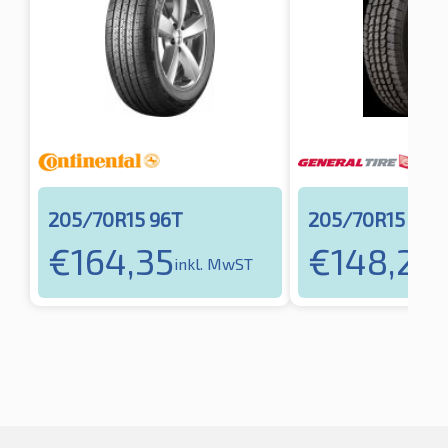
205/70R15 96T
205/70R15 96T
€
164,35
€
148,28
inkl. MwST
i