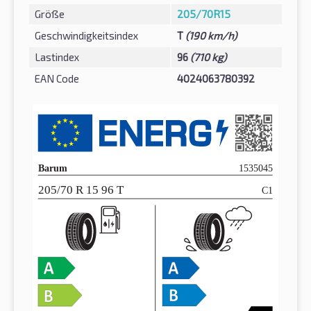
Größe
205/70R15
Geschwindigkeitsindex
T
(190 km/h)
Lastindex
96
(710 kg)
EAN Code
4024063780392