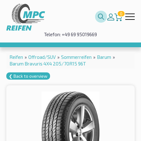
0
Telefon: +49 69 95019669
Reifen
»
Offroad/SUV
»
Sommerreifen
»
Barum
»
Barum Bravuris 4X4 205/70R15 96T
❮ Back to overview