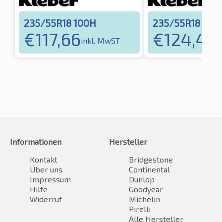
235/55R18 100H
235/55R18 100
€
117,66
€
124,43
inkl. MwST
i
Informationen
Hersteller
Kontakt
Bridgestone
Über uns
Continental
Impressum
Dunlop
Hilfe
Goodyear
Widerruf
Michelin
Pirelli
Alle Hersteller