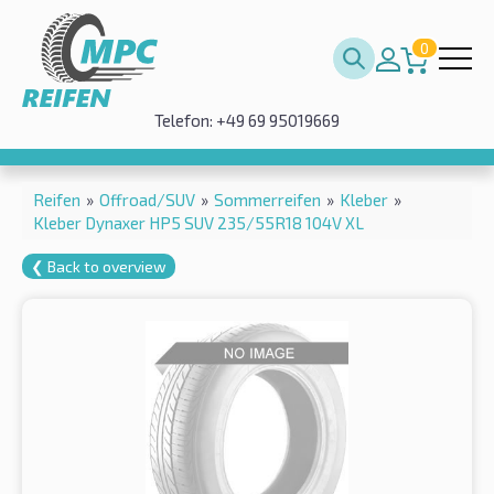
0
Telefon: +49 69 95019669
Reifen
»
Offroad/SUV
»
Sommerreifen
»
Kleber
»
Kleber Dynaxer HP5 SUV 235/55R18 104V XL
❮ Back to overview