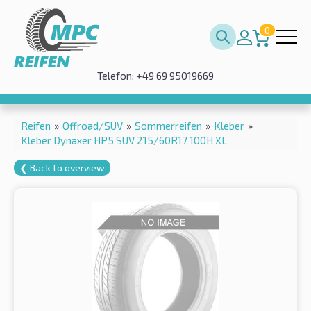
0
Telefon: +49 69 95019669
Reifen
»
Offroad/SUV
»
Sommerreifen
»
Kleber
»
Kleber Dynaxer HP5 SUV 215/60R17 100H XL
❮ Back to overview