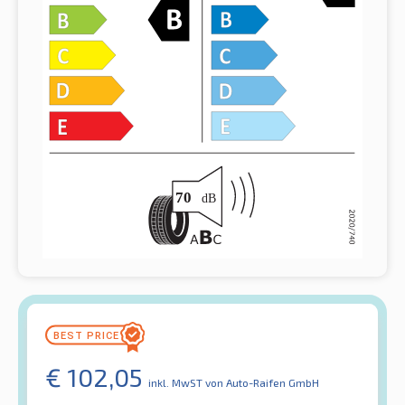
€
102,05
inkl. MwST
von Auto-Raifen GmbH