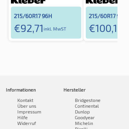
215/60R17 96H
215/60R17 96V
€
92,71
€
100,16
inkl. MwST
in
Informationen
Hersteller
Kontakt
Bridgestone
Über uns
Continental
Impressum
Dunlop
Hilfe
Goodyear
Widerruf
Michelin
Pirelli