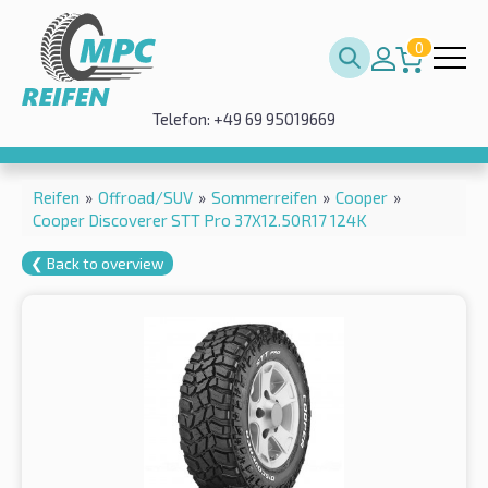
0
Telefon: +49 69 95019669
Reifen
»
Offroad/SUV
»
Sommerreifen
»
Cooper
»
Cooper Discoverer STT Pro 37X12.50R17 124K
❮ Back to overview