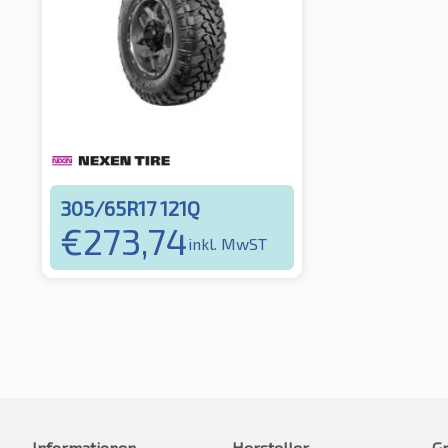
305/65R17 121Q
€
273,74
inkl. MwST
Informationen
Hersteller
G