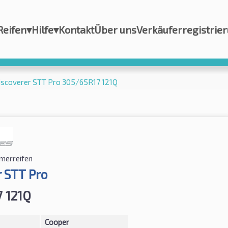
Reifen
▾
Hilfe
▾
Kontakt
Über uns
Verkäuferregistrie
iscoverer STT Pro 305/65R17 121Q
erreifen
 STT Pro
 121Q
Cooper