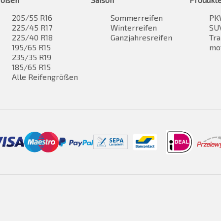
205/55 R16
Sommerreifen
PK
225/45 R17
Winterreifen
SUV
225/40 R18
Ganzjahresreifen
Tra
195/65 R15
mo
235/35 R19
185/65 R15
Alle Reifengrößen