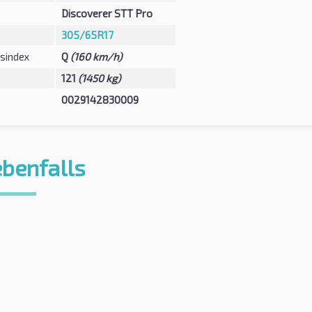
Discoverer STT Pro
305/65R17
sindex
Q
(160 km/h)
121
(1450 kg)
0029142830009
ebenfalls