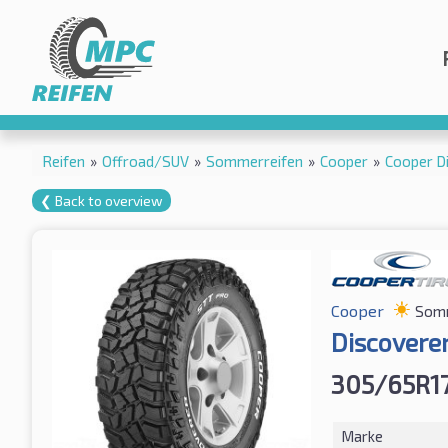
Reifen
»
Offroad/SUV
»
Sommerreifen
»
Cooper
»
Cooper D
❮ Back to overview
Cooper
Somm
Discoverer
305/65R17
Marke