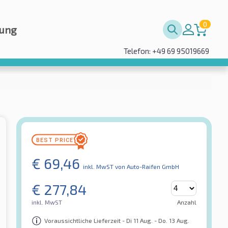
0
rung
Telefon: +49 69 95019669
€
69,46
inkl. MwST
von Auto-Raifen GmbH
€
277,84
inkl. MwST
Anzahl
Voraussichtliche Lieferzeit - Di 11 Aug. - Do. 13 Aug.