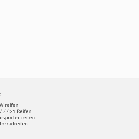
0R17 103V
225/60R17 103V
34,99
€
123,06
inkl. MwST
inkl. MwST
e
W reifen
 / 4x4 Reifen
nsporter reifen
torradreifen