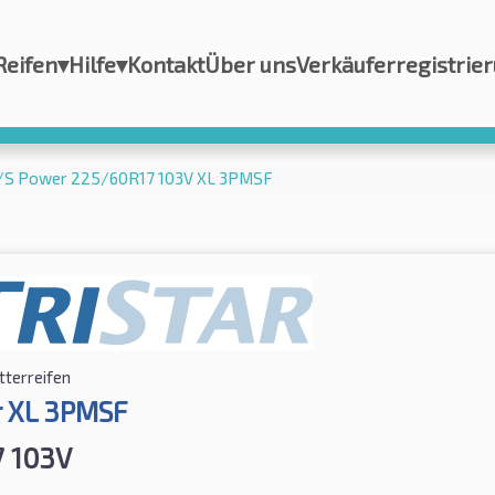
Reifen
▾
Hilfe
▾
Kontakt
Über uns
Verkäuferregistrie
A/S Power 225/60R17 103V XL 3PMSF
tterreifen
 XL 3PMSF
 103V