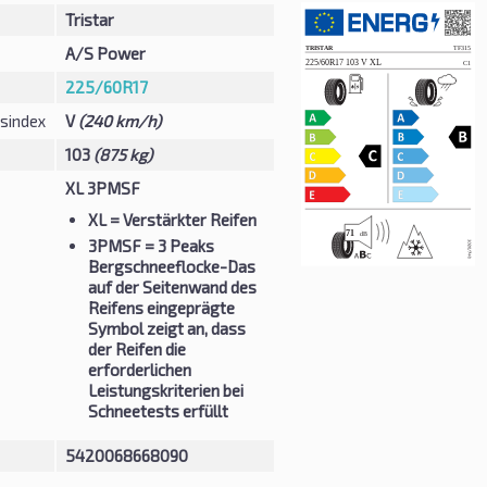
Tristar
A/S Power
225/60R17
sindex
V
(240 km/h)
103
(875 kg)
XL 3PMSF
XL
= Verstärkter Reifen
3PMSF
= 3 Peaks
Bergschneeflocke-Das
auf der Seitenwand des
Reifens eingeprägte
Symbol zeigt an, dass
der Reifen die
erforderlichen
Leistungskriterien bei
Schneetests erfüllt
5420068668090