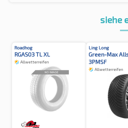
siehe 
Roadhog
Ling Long
RGAS03 TL XL
Green-Max All
3PMSF
Allwetterreifen
Allwetterreifen