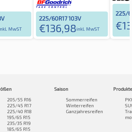
225/6
3V
225/60R17 103V
€
1
€
136,98
inkl. MwST
inkl. MwST
rößen
Saison
Produkt
205/55 R16
Sommerreifen
PK
225/45 R17
Winterreifen
SUV
225/40 R18
Ganzjahresreifen
Tra
195/65 R15
mo
235/35 R19
185/65 R15