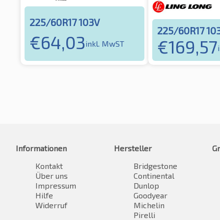
225/60R17 103V
225/60R17 10
€
64,03
€
169,57
inkl. MwST
Informationen
Hersteller
G
Kontakt
Bridgestone
Über uns
Continental
Impressum
Dunlop
Hilfe
Goodyear
Widerruf
Michelin
Pirelli