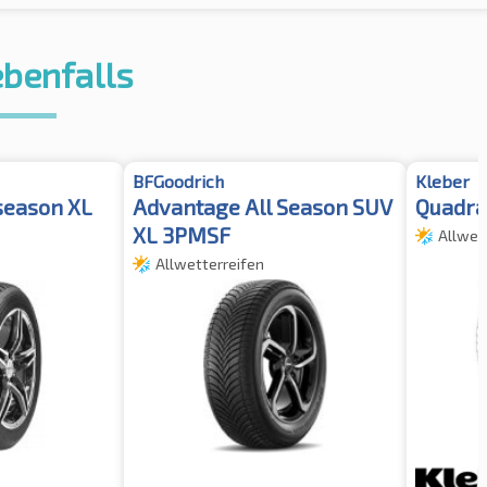
ebenfalls
BFGoodrich
Kleber
season XL
Advantage All Season SUV
Quadra
XL 3PMSF
Allwet
Allwetterreifen