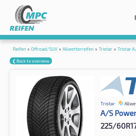
Reifen
»
Offroad/SUV
»
Allwetterreifen
»
Tristar
»
Tristar 
❮ Back to overview
Tristar
Allwe
A/S Power
225/60R17