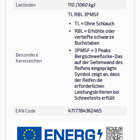
Lastindex
110
(1060 kg)
TL RBL 3PMSF
TL
= Ohne Schlauch
RBL
= Erhöhte oder
vertiefte schwarze
Buchstaben
3PMSF
= 3 Peaks
Besondere
Bergschneeflocke-Das
Kennzeichen
auf der Seitenwand des
Reifens eingeprägte
Symbol zeigt an, dass
der Reifen die
erforderlichen
Leistungskriterien bei
Schneetests erfüllt
EAN Code
4717784362465