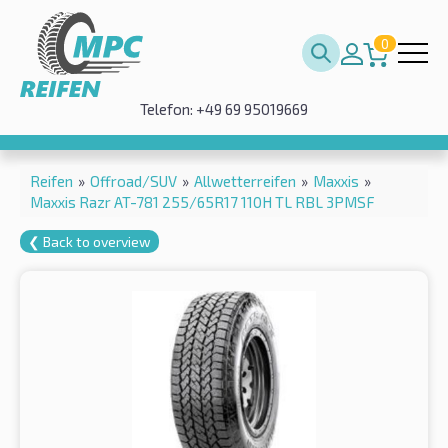
0
Telefon: +49 69 95019669
Reifen
»
Offroad/SUV
»
Allwetterreifen
»
Maxxis
»
Maxxis Razr AT-781 255/65R17 110H TL RBL 3PMSF
❮ Back to overview