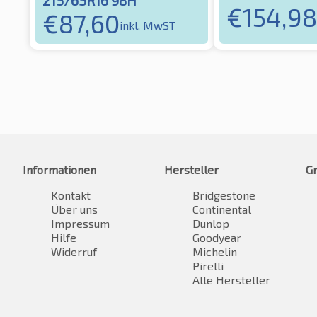
€
154,98
€
87,60
inkl. MwST
Informationen
Hersteller
G
Kontakt
Bridgestone
Über uns
Continental
Impressum
Dunlop
Hilfe
Goodyear
Widerruf
Michelin
Pirelli
Alle Hersteller