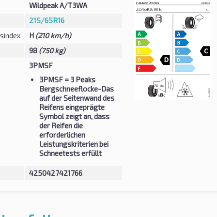
Wildpeak A/T3WA
215/65R16
sindex
H
(210 km/h)
98
(750 kg)
3PMSF
3PMSF
= 3 Peaks
Bergschneeflocke-Das
auf der Seitenwand des
Reifens eingeprägte
Symbol zeigt an, dass
der Reifen die
erforderlichen
Leistungskriterien bei
Schneetests erfüllt
4250427421766