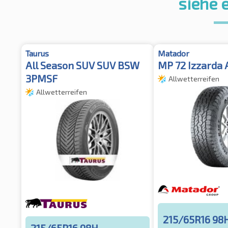
siehe 
Taurus
Matador
All Season SUV SUV BSW
MP 72 Izzarda 
3PMSF
Allwetterreifen
Allwetterreifen
215/65R16 98
215/65R16 98H