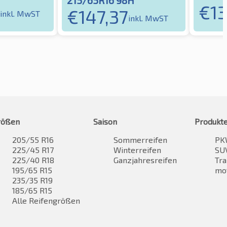
€
1
€
147,37
inkl. MwST
inkl. MwST
rößen
Saison
Produkt
205/55 R16
Sommerreifen
PK
225/45 R17
Winterreifen
SUV
225/40 R18
Ganzjahresreifen
Tra
195/65 R15
mo
235/35 R19
185/65 R15
Alle Reifengrößen