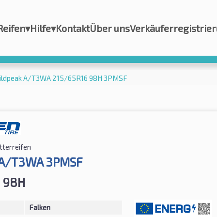
Reifen
▾
Hilfe
▾
Kontakt
Über uns
Verkäuferregistrie
ildpeak A/T3WA 215/65R16 98H 3PMSF
tterreifen
 A/T3WA 3PMSF
 98H
Falken