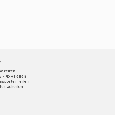
30,63
€
127,93
inkl. MwST
inkl. MwST
e
W reifen
 / 4x4 Reifen
nsporter reifen
torradreifen