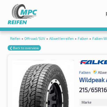
Reifen
»
Offroad/SUV
»
Allwetterreifen
»
Falken
»
Falken W
❮ Back to overview
Falken
Allwe
Wildpeak
215/65R16
Marke