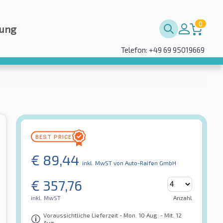
0
rung
Telefon: +49 69 95019669
€
89,44
inkl. MwST
von Auto-Raifen GmbH
€
357,76
inkl. MwST
Anzahl
Voraussichtliche Lieferzeit - Mon. 10 Aug. - Mit. 12
Aug.