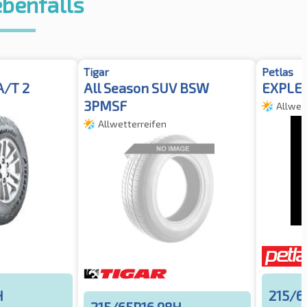
ebenfalls
Tigar
Petlas
A/T 2
All Season SUV BSW
EXPLER
3PMSF
Allwet
Allwetterreifen
H
215/6
215/65R16 98H