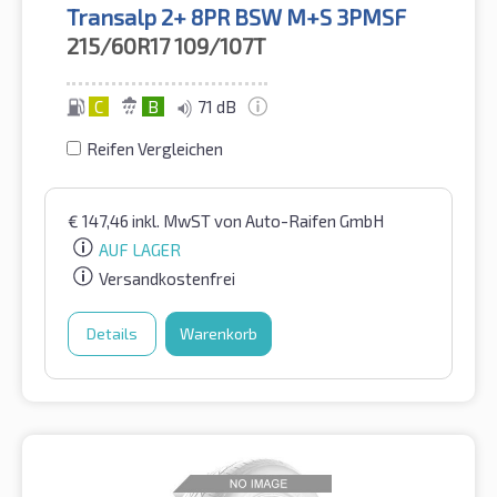
Transalp 2+ 8PR BSW M+S 3PMSF
215/60R17
109/107T
C
B
71 dB
Reifen Vergleichen
€
147,46
inkl. MwST
von Auto-Raifen GmbH
AUF LAGER
Versandkostenfrei
Details
Warenkorb