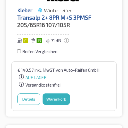
Kleber
Winterreifen
Transalp 2+ 8PR M+S 3PMSF
205/65R16
107/105R
C
B
71 dB
Reifen Vergleichen
€
140,57
inkl. MwST
von Auto-Raifen GmbH
AUF LAGER
Versandkostenfrei
Details
Warenkorb