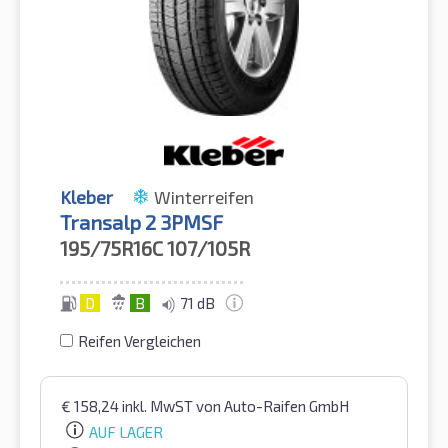
Kleber
Winterreifen
Transalp 2 3PMSF
195/75R16C
107/105R
D
B
71 dB
Reifen Vergleichen
€
158,24
inkl. MwST
von Auto-Raifen GmbH
AUF LAGER