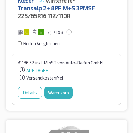
Kleber
Winterreifen
Transalp 2+ 8PR M+S 3PMSF
225/65R16
112/110R
C
B
71 dB
Reifen Vergleichen
€
136,32
inkl. MwST
von Auto-Raifen GmbH
AUF LAGER
Versandkostenfrei
Details
Warenkorb