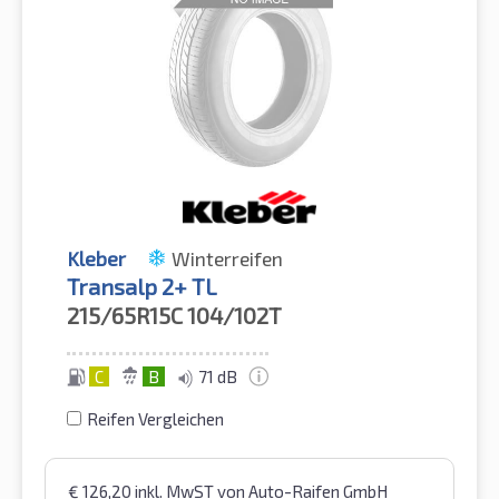
Kleber
Winterreifen
Transalp 2+ TL
215/65R15C
104/102T
C
B
71 dB
Reifen Vergleichen
€
126,20
inkl. MwST
von Auto-Raifen GmbH