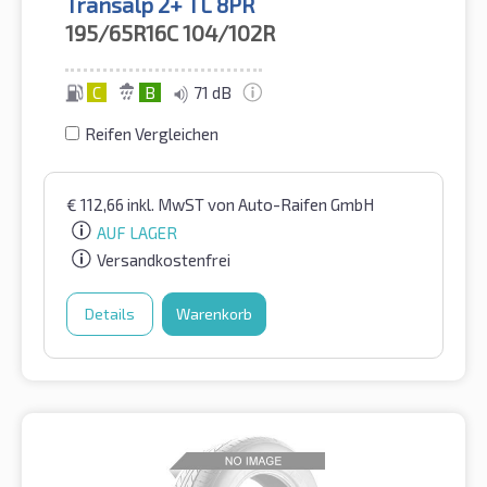
Transalp 2+ TL 8PR
195/65R16C
104/102R
C
B
71 dB
Reifen Vergleichen
€
112,66
inkl. MwST
von Auto-Raifen GmbH
AUF LAGER
Versandkostenfrei
Details
Warenkorb