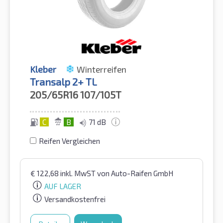
Kleber
Winterreifen
Transalp 2+ TL
205/65R16
107/105T
C
B
71 dB
Reifen Vergleichen
€
122,68
inkl. MwST
von Auto-Raifen GmbH
AUF LAGER
Versandkostenfrei