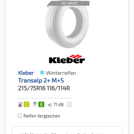
Kleber
Winterreifen
Transalp 2+ M+S
215/75R16
116/114R
C
B
71 dB
Reifen Vergleichen