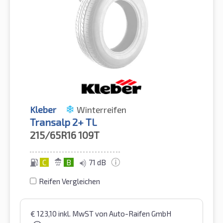
Kleber
Winterreifen
Transalp 2+ TL
215/65R16
109T
C
B
71 dB
Reifen Vergleichen
€
123,10
inkl. MwST
von Auto-Raifen GmbH