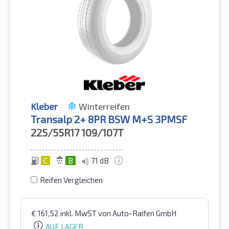
Kleber
Winterreifen
Transalp 2+ 8PR BSW M+S 3PMSF
225/55R17
109/107T
C
B
71 dB
Reifen Vergleichen
€
161,52
inkl. MwST
von Auto-Raifen GmbH
AUF LAGER