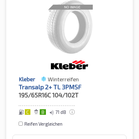
Kleber
Winterreifen
Transalp 2+ TL 3PMSF
195/65R16C
104/102T
C
B
71 dB
Reifen Vergleichen