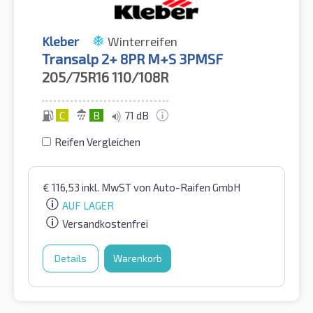
Kleber
Winterreifen
Transalp 2+ 8PR M+S 3PMSF
205/75R16
110/108R
C
B
71 dB
Reifen Vergleichen
€
116,53
inkl. MwST
von Auto-Raifen GmbH
AUF LAGER
Versandkostenfrei
Details
Warenkorb