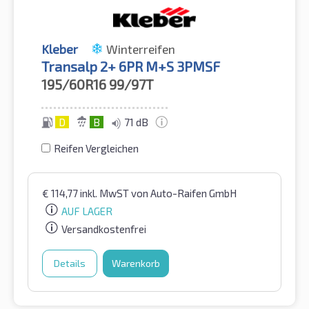
Kleber
Winterreifen
Transalp 2+ 6PR M+S 3PMSF
195/60R16
99/97T
D
B
71 dB
Reifen Vergleichen
€
114,77
inkl. MwST
von Auto-Raifen GmbH
AUF LAGER
Versandkostenfrei
Details
Warenkorb