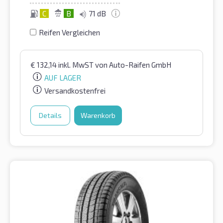
C
B
71 dB
Reifen Vergleichen
€
132,14
inkl. MwST
von Auto-Raifen GmbH
AUF LAGER
Versandkostenfrei
Details
Warenkorb