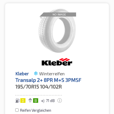
Kleber
Winterreifen
Transalp 2+ 8PR M+S 3PMSF
195/70R15
104/102R
D
B
71 dB
Reifen Vergleichen