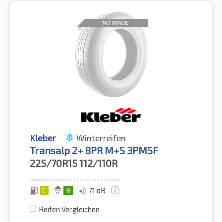
Kleber
Winterreifen
Transalp 2+ 8PR M+S 3PMSF
225/70R15
112/110R
C
B
71 dB
Reifen Vergleichen