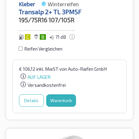
Kleber
Winterreifen
Transalp 2+ TL 3PMSF
195/75R16
107/105R
C
B
71 dB
Reifen Vergleichen
€
106,12
inkl. MwST
von Auto-Raifen GmbH
AUF LAGER
Versandkostenfrei
Details
Warenkorb