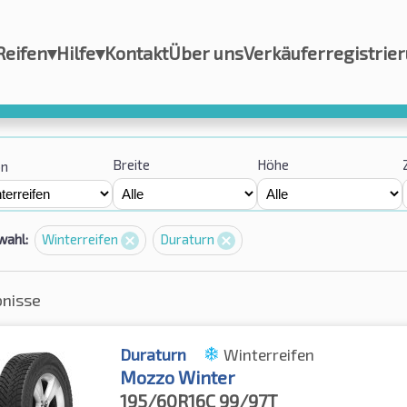
Reifen
▾
Hilfe
▾
Kontakt
Über uns
Verkäuferregistrie
Breite
Höhe
on
wahl:
Winterreifen
Duraturn
bnisse
Duraturn
Winterreifen
Mozzo Winter
195/60R16C
99/97T