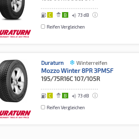
C
B
73 dB
Reifen Vergleichen
Duraturn
Winterreifen
Mozzo Winter 8PR 3PMSF
195/75R16C
107/105R
C
B
73 dB
Reifen Vergleichen