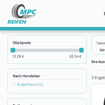
Stückpreis
Sais
51.28
€
65.54
€
Ihre Aus
Nach Hersteller
2 Erge
Budgetklassе
(2)