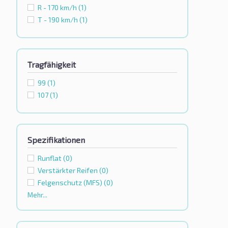
R - 170 km/h
(1)
T - 190 km/h
(1)
Tragfähigkeit
99
(1)
107
(1)
Spezifikationen
Runflat
(0)
Verstärkter Reifen
(0)
Felgenschutz (MFS)
(0)
Mehr...