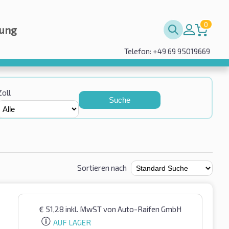
0
rung
Telefon: +49 69 95019669
Zoll
Suche
Sortieren nach
€
51,28
inkl. MwST
von Auto-Raifen GmbH
AUF LAGER