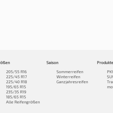
rößen
Saison
Produkt
205/55 R16
Sommerreifen
PK
225/45 R17
Winterreifen
SUV
225/40 R18
Ganzjahresreifen
Tra
195/65 R15
mo
235/35 R19
185/65 R15
Alle Reifengrößen