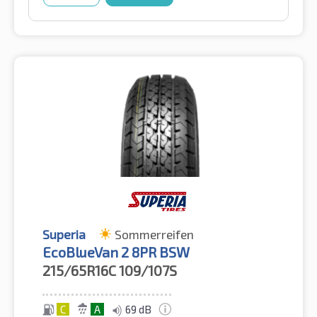
Superia
Sommerreifen
EcoBlueVan 2 8PR BSW
215/65R16C
109/107S
C
A
69 dB