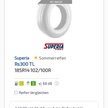
Superia
Sommerreifen
Rs300 TL
185R14
102/100R
C
B
68 dB
Reifen Vergleichen