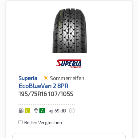
Superia
Sommerreifen
EcoBlueVan 2 8PR
195/75R16
107/105S
C
A
69 dB
Reifen Vergleichen