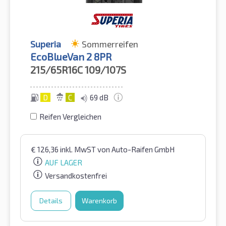
Superia
Sommerreifen
EcoBlueVan 2 8PR
215/65R16C
109/107S
D
C
69 dB
Reifen Vergleichen
€
126,36
inkl. MwST
von Auto-Raifen GmbH
AUF LAGER
Versandkostenfrei
Details
Warenkorb