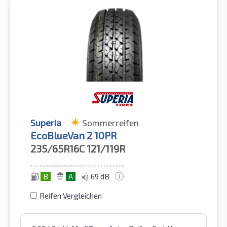
Superia
Sommerreifen
EcoBlueVan 2 10PR
235/65R16C
121/119R
B
A
69 dB
Reifen Vergleichen