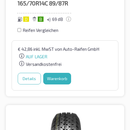
165/70R14C
89/87R
D
B
69 dB
Reifen Vergleichen
€
42,86
inkl. MwST
von Auto-Raifen GmbH
AUF LAGER
Versandkostenfrei
Details
Warenkorb