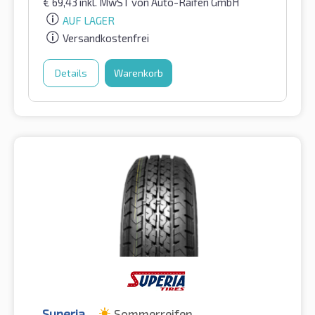
€
69,43
inkl. MwST
von Auto-Raifen GmbH
AUF LAGER
Versandkostenfrei
Details
Warenkorb
Superia
Sommerreifen