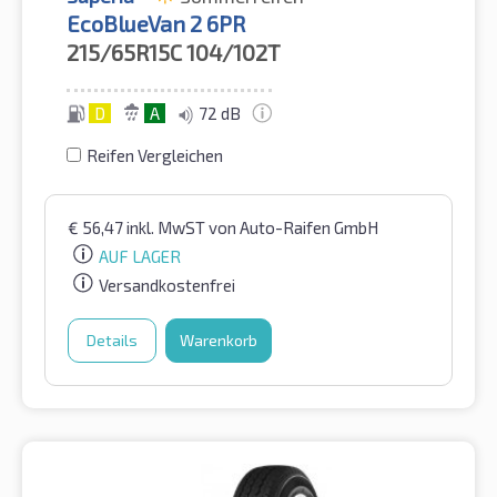
EcoBlueVan 2 6PR
215/65R15C
104/102T
D
A
72 dB
Reifen Vergleichen
€
56,47
inkl. MwST
von Auto-Raifen GmbH
AUF LAGER
Versandkostenfrei
Details
Warenkorb