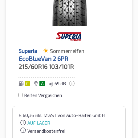
Superia
Sommerreifen
EcoBlueVan 2 6PR
215/60R16
103/101R
C
A
69 dB
Reifen Vergleichen
€
60,36
inkl. MwST
von Auto-Raifen GmbH
AUF LAGER
Versandkostenfrei