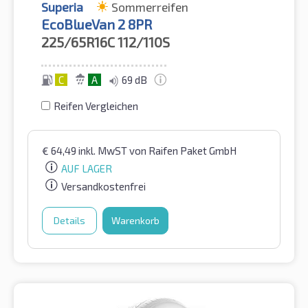
Superia
Sommerreifen
EcoBlueVan 2 8PR
225/65R16C
112/110S
C
A
69 dB
Reifen Vergleichen
€
64,49
inkl. MwST
von Raifen Paket GmbH
AUF LAGER
Versandkostenfrei
Details
Warenkorb