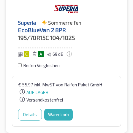
Superia
Sommerreifen
EcoBlueVan 2 8PR
195/70R15C
104/102S
C
A
69 dB
Reifen Vergleichen
€
55,97
inkl. MwST
von Raifen Paket GmbH
AUF LAGER
Versandkostenfrei
Details
Warenkorb