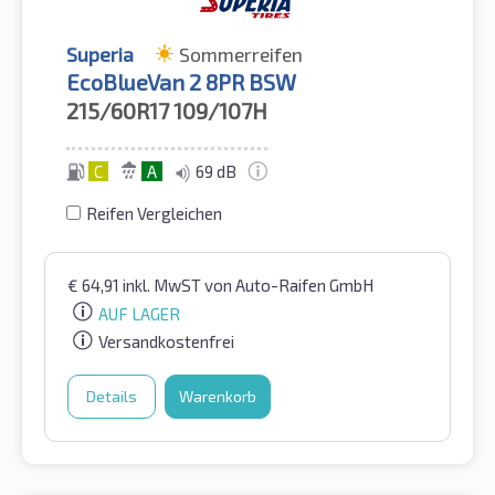
Superia
Sommerreifen
EcoBlueVan 2 8PR BSW
215/60R17
109/107H
C
A
69 dB
Reifen Vergleichen
€
64,91
inkl. MwST
von Auto-Raifen GmbH
AUF LAGER
Versandkostenfrei
Details
Warenkorb