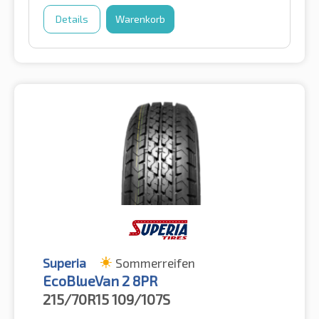
Details
Warenkorb
Superia
Sommerreifen
EcoBlueVan 2 8PR
215/70R15
109/107S