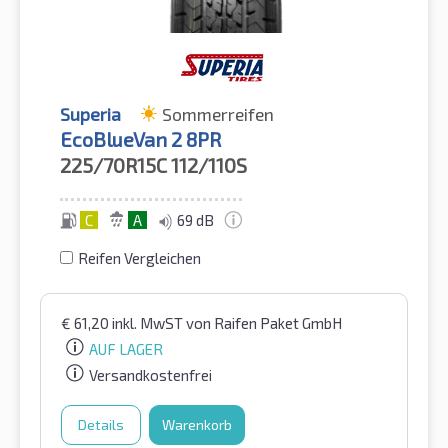
Superia
Sommerreifen
EcoBlueVan 2 8PR
225/70R15C
112/110S
C
A
69 dB
Reifen Vergleichen
€
61,20
inkl. MwST
von Raifen Paket GmbH
AUF LAGER
Versandkostenfrei
Details
Warenkorb