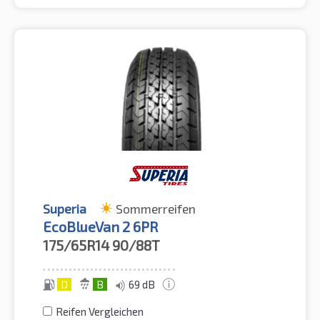
Superia
Sommerreifen
EcoBlueVan 2 6PR
175/65R14
90/88T
D
B
69 dB
Reifen Vergleichen