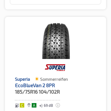
Superia
Sommerreifen
EcoBlueVan 2 8PR
185/75R16
104/102R
C
A
69 dB