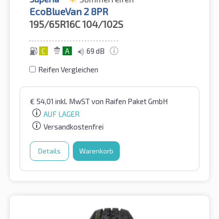
EcoBlueVan 2 8PR
195/65R16C
104/102S
C
A
69 dB
Reifen Vergleichen
€
54,01
inkl. MwST
von Raifen Paket GmbH
AUF LAGER
Versandkostenfrei
Details
Warenkorb