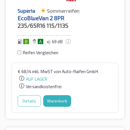
Superia
Sommerreifen
EcoBlueVan 2 8PR
235/65R16
115/113S
B
A
69 dB
Reifen Vergleichen
€
68,14
inkl. MwST
von Auto-Raifen GmbH
AUF LAGER
Versandkostenfrei
Details
Warenkorb