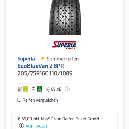
Superia
Sommerreifen
EcoBlueVan 2 8PR
205/75R16C
110/108S
C
A
69 dB
Reifen Vergleichen
€
59,89
inkl. MwST
von Raifen Paket GmbH
AUF LAGER