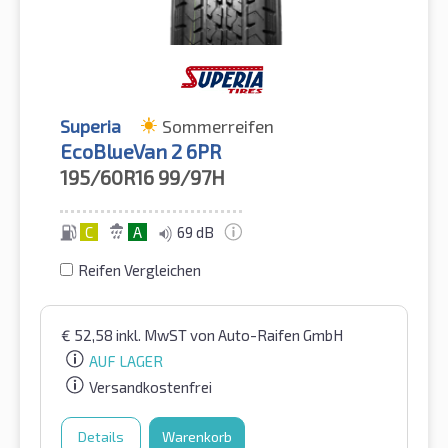
Superia
Sommerreifen
EcoBlueVan 2 6PR
195/60R16
99/97H
C
A
69 dB
Reifen Vergleichen
€
52,58
inkl. MwST
von Auto-Raifen GmbH
AUF LAGER
Versandkostenfrei
Details
Warenkorb