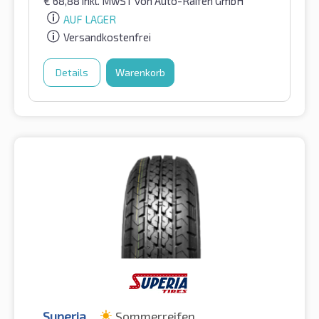
€
68,88
inkl. MwST
von Auto-Raifen GmbH
AUF LAGER
Versandkostenfrei
Details
Warenkorb
Superia
Sommerreifen