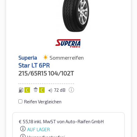
Superia
Sommerreifen
Star LT 6PR
215/65R15
104/102T
C
C
72 dB
Reifen Vergleichen
€
55,18
inkl. MwST
von Auto-Raifen GmbH
AUF LAGER