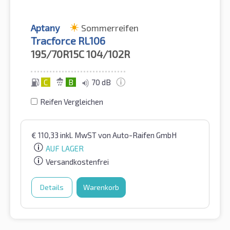
Aptany
Sommerreifen
Tracforce RL106
195/70R15C
104/102R
C
B
70 dB
Reifen Vergleichen
€
110,33
inkl. MwST
von Auto-Raifen GmbH
AUF LAGER
Versandkostenfrei
Details
Warenkorb