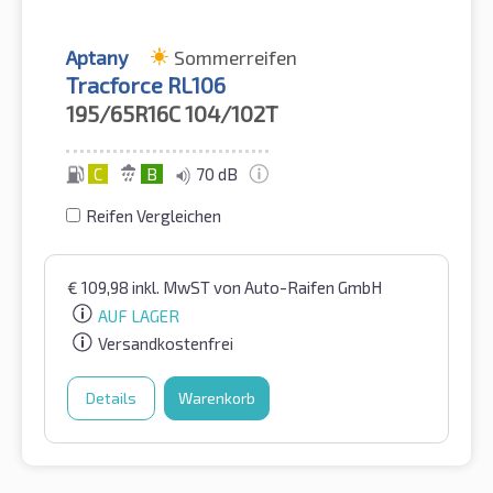
Aptany
Sommerreifen
Tracforce RL106
195/65R16C
104/102T
C
B
70 dB
Reifen Vergleichen
€
109,98
inkl. MwST
von Auto-Raifen GmbH
AUF LAGER
Versandkostenfrei
Details
Warenkorb