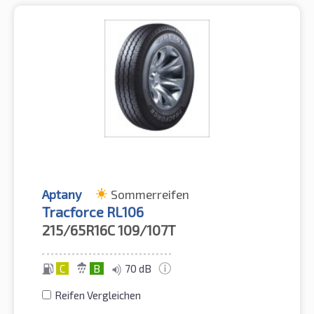
Aptany
Sommerreifen
Tracforce RL106
215/65R16C
109/107T
C
B
70 dB
Reifen Vergleichen