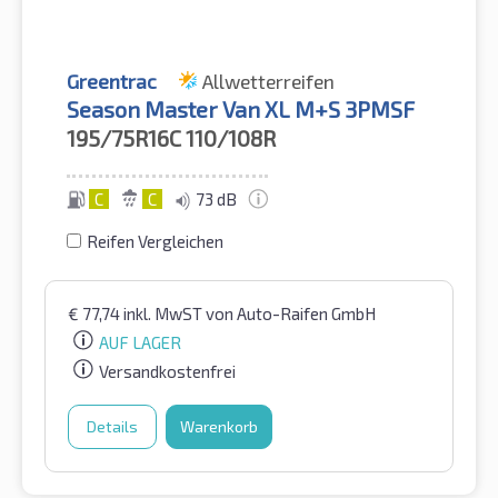
Greentrac
Allwetterreifen
Season Master Van XL M+S 3PMSF
195/75R16C
110/108R
C
C
73 dB
Reifen Vergleichen
€
77,74
inkl. MwST
von Auto-Raifen GmbH
AUF LAGER
Versandkostenfrei
Details
Warenkorb