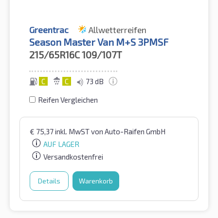
Greentrac
Allwetterreifen
Season Master Van M+S 3PMSF
215/65R16C
109/107T
C
C
73 dB
Reifen Vergleichen
€
75,37
inkl. MwST
von Auto-Raifen GmbH
AUF LAGER
Versandkostenfrei
Details
Warenkorb