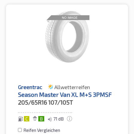
Greentrac
Allwetterreifen
Season Master Van XL M+S 3PMSF
205/65R16
107/105T
C
B
71 dB
Reifen Vergleichen