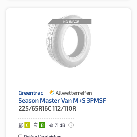
Greentrac
Allwetterreifen
Season Master Van M+S 3PMSF
225/65R16C
112/110R
C
B
71 dB
Reifen Vergleichen