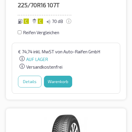
225/70R16
107T
C
C
70 dB
Reifen Vergleichen
€
74,74
inkl. MwST
von Auto-Raifen GmbH
AUF LAGER
Versandkostenfrei
Details
Warenkorb