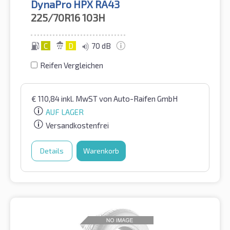
DynaPro HPX RA43
225/70R16
103H
C
D
70 dB
Reifen Vergleichen
€
110,84
inkl. MwST
von Auto-Raifen GmbH
AUF LAGER
Versandkostenfrei
Details
Warenkorb