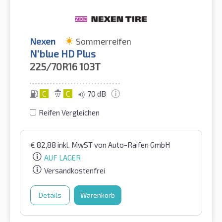
Nexen
Sommerreifen
N'blue HD Plus
225/70R16
103T
C
C
70 dB
Reifen Vergleichen
€
82,88
inkl. MwST
von Auto-Raifen GmbH
AUF LAGER
Versandkostenfrei
Details
Warenkorb