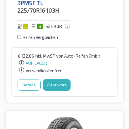
3PMSF TL
225/70R16
103H
C
B
69 dB
Reifen Vergleichen
€
122,86
inkl. MwST
von Auto-Raifen GmbH
AUF LAGER
Versandkostenfrei
Details
Warenkorb