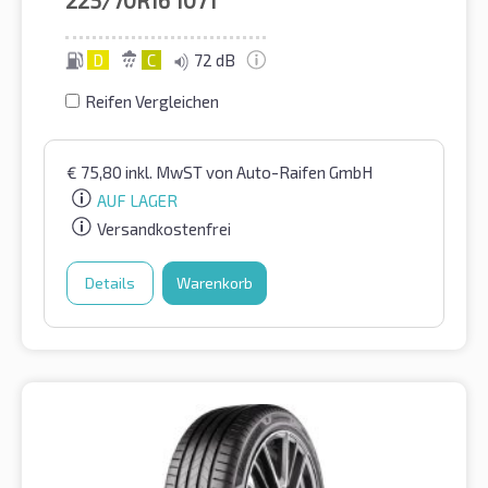
225/70R16
107T
D
C
72 dB
Reifen Vergleichen
€
75,80
inkl. MwST
von Auto-Raifen GmbH
AUF LAGER
Versandkostenfrei
Details
Warenkorb