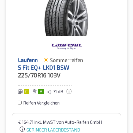
Laufenn
Sommerreifen
S Fit EQ+ LK01 BSW
225/70R16
103V
C
B
71 dB
Reifen Vergleichen
€
164,71
inkl. MwST
von Auto-Raifen GmbH
GERINGER LAGERBESTAND