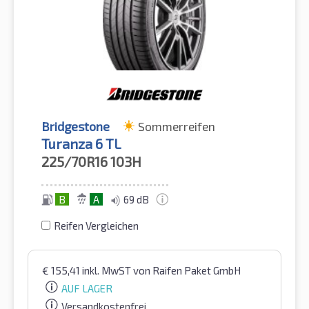
Bridgestone
Sommerreifen
Turanza 6 TL
225/70R16
103H
B
A
69 dB
Reifen Vergleichen
€
155,41
inkl. MwST
von Raifen Paket GmbH
AUF LAGER
Versandkostenfrei