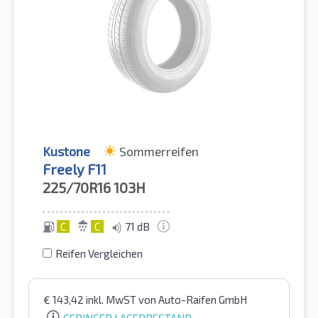
Kustone
Sommerreifen
Freely F11
225/70R16
103H
C
C
71 dB
Reifen Vergleichen
€
143,42
inkl. MwST
von Auto-Raifen GmbH