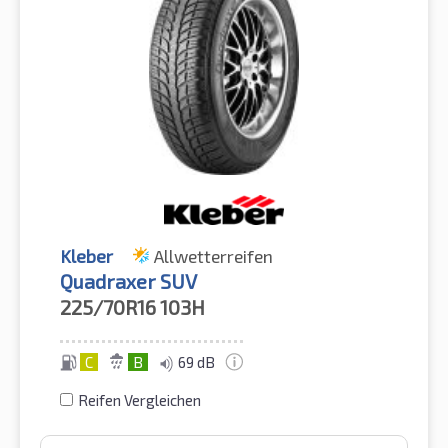
Kleber
Allwetterreifen
Quadraxer SUV
225/70R16
103H
C
B
69 dB
Reifen Vergleichen