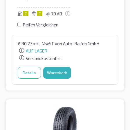
C
C
70 dB
Reifen Vergleichen
€
80,23
inkl. MwST
von Auto-Raifen GmbH
AUF LAGER
Versandkostenfrei
Details
Warenkorb