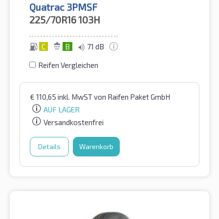
Quatrac 3PMSF
225/70R16
103H
C
B
71 dB
Reifen Vergleichen
€
110,65
inkl. MwST
von Raifen Paket GmbH
AUF LAGER
Versandkostenfrei
Details
Warenkorb