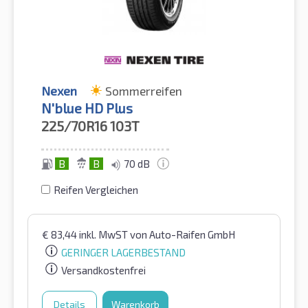
Nexen
Sommerreifen
N'blue HD Plus
225/70R16
103T
B
B
70 dB
Reifen Vergleichen
€
83,44
inkl. MwST
von Auto-Raifen GmbH
GERINGER LAGERBESTAND
Versandkostenfrei
Details
Warenkorb