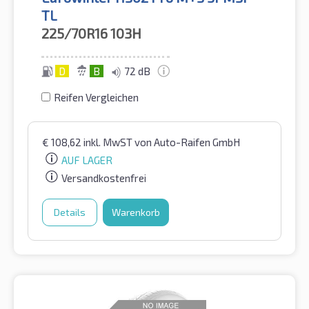
TL
225/70R16
103H
D
B
72 dB
Reifen Vergleichen
€
108,62
inkl. MwST
von Auto-Raifen GmbH
AUF LAGER
Versandkostenfrei
Details
Warenkorb