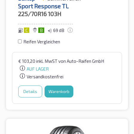
Sport Response TL
225/70R16
103H
C
B
69 dB
Reifen Vergleichen
€
103,20
inkl. MwST
von Auto-Raifen GmbH
AUF LAGER
Versandkostenfrei
Details
Warenkorb