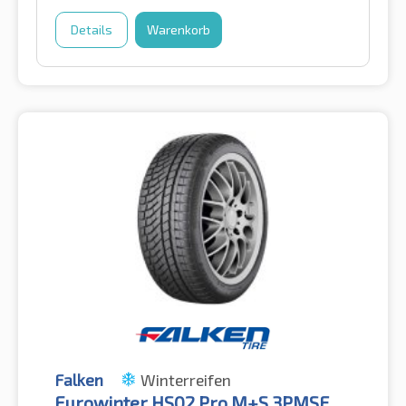
Details
Warenkorb
Falken
Winterreifen
Eurowinter HS02 Pro M+S 3PMSF