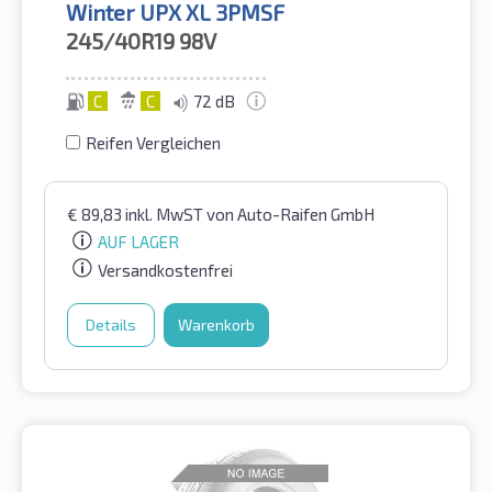
Winter UPX XL 3PMSF
245/40R19
98V
C
C
72 dB
Reifen Vergleichen
€
89,83
inkl. MwST
von Auto-Raifen GmbH
AUF LAGER
Versandkostenfrei
Details
Warenkorb