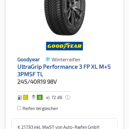
Goodyear
Winterreifen
UltraGrip Performance 3 FP XL M+S
3PMSF TL
245/40R19
98V
C
B
72 dB
Reifen Vergleichen
€
217,93
inkl. MwST
von Auto-Raifen GmbH