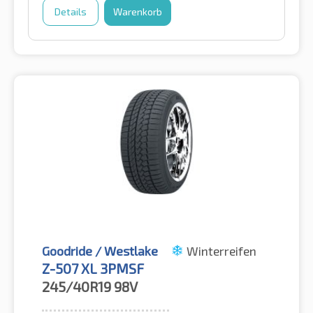
Details
Warenkorb
Goodride / Westlake
Winterreifen
Z-507 XL 3PMSF
245/40R19
98V