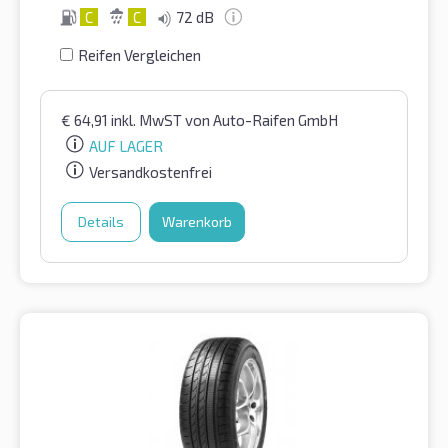
C
C
72 dB
Reifen Vergleichen
€
64,91
inkl. MwST
von Auto-Raifen GmbH
AUF LAGER
Versandkostenfrei
Details
Warenkorb