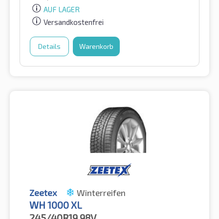
AUF LAGER
Versandkostenfrei
Details
Warenkorb
Zeetex
Winterreifen
WH 1000 XL
245/40R19
98V