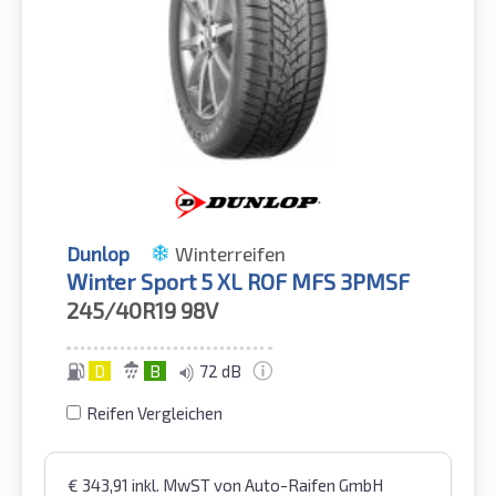
Dunlop
Winterreifen
Winter Sport 5 XL ROF MFS 3PMSF
245/40R19
98V
D
B
72 dB
Reifen Vergleichen
€
343,91
inkl. MwST
von Auto-Raifen GmbH