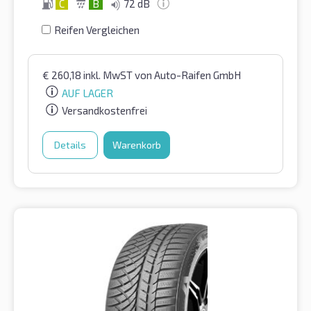
C
B
72 dB
Reifen Vergleichen
€
260,18
inkl. MwST
von Auto-Raifen GmbH
AUF LAGER
Versandkostenfrei
Details
Warenkorb