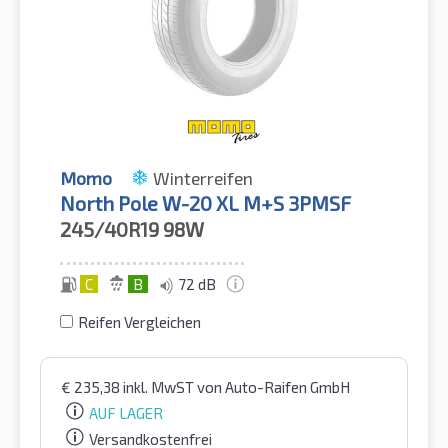
Momo
Winterreifen
North Pole W-20 XL M+S 3PMSF
245/40R19
98W
C
B
72 dB
Reifen Vergleichen
€
235,38
inkl. MwST
von Auto-Raifen GmbH
AUF LAGER
Versandkostenfrei