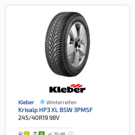
Kleber
Winterreifen
Krisalp HP3 XL BSW 3PMSF
245/40R19
98V
C
B
70 dB