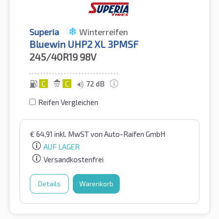
Superia
Winterreifen
Bluewin UHP2 XL 3PMSF
245/40R19
98V
C
C
72 dB
Reifen Vergleichen
€
64,91
inkl. MwST
von Auto-Raifen GmbH
AUF LAGER
Versandkostenfrei
Details
Warenkorb