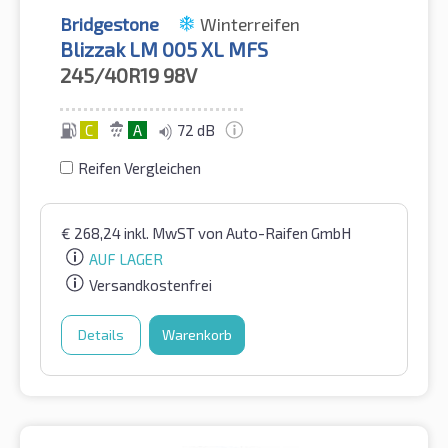
Bridgestone
Winterreifen
Blizzak LM 005 XL MFS
245/40R19
98V
C
A
72 dB
Reifen Vergleichen
€
268,24
inkl. MwST
von Auto-Raifen GmbH
AUF LAGER
Versandkostenfrei
Details
Warenkorb