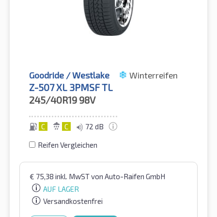
Goodride / Westlake
Winterreifen
Z-507 XL 3PMSF TL
245/40R19
98V
C
C
72 dB
Reifen Vergleichen
€
75,38
inkl. MwST
von Auto-Raifen GmbH
AUF LAGER
Versandkostenfrei