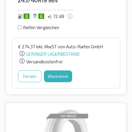
B
B
72 dB
Reifen Vergleichen
€
274,37
inkl. MwST
von Auto-Raifen GmbH
GERINGER LAGERBESTAND
Versandkostenfrei
Details
Warenkorb