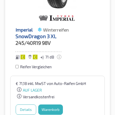
Imperial
Winterreifen
SnowDragon 3 XL
245/40R19
98V
C
C
71 dB
Reifen Vergleichen
€
71,18
inkl. MwST
von Auto-Raifen GmbH
AUF LAGER
Versandkostenfrei
Details
Warenkorb