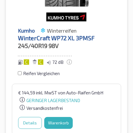
Kumho
Winterreifen
WinterCraft WP72 XL 3PMSF
245/40R19
98V
C
C
72 dB
Reifen Vergleichen
€
144,59
inkl. MwST
von Auto-Raifen GmbH
GERINGER LAGERBESTAND
Versandkostenfrei
Details
Warenkorb