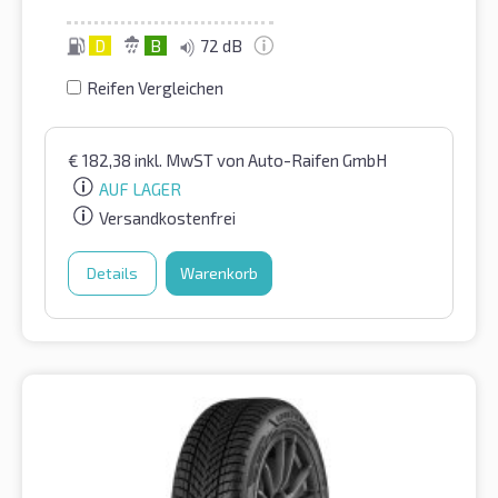
D
B
72 dB
Reifen Vergleichen
€
182,38
inkl. MwST
von Auto-Raifen GmbH
AUF LAGER
Versandkostenfrei
Details
Warenkorb