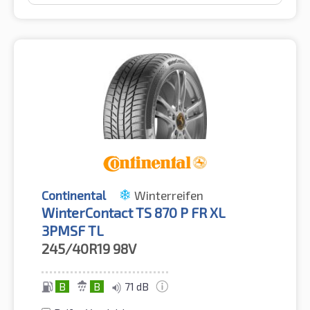
Continental
Winterreifen
WinterContact TS 870 P FR XL
3PMSF TL
245/40R19
98V
B
B
71 dB