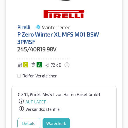
Pirelli
Winterreifen
P Zero Winter XL MFS MO1 BSW
3PMSF
245/40R19
98V
C
A
72 dB
Reifen Vergleichen
€
241,39
inkl. MwST
von Raifen Paket GmbH
AUF LAGER
Versandkostenfrei
Details
Warenkorb