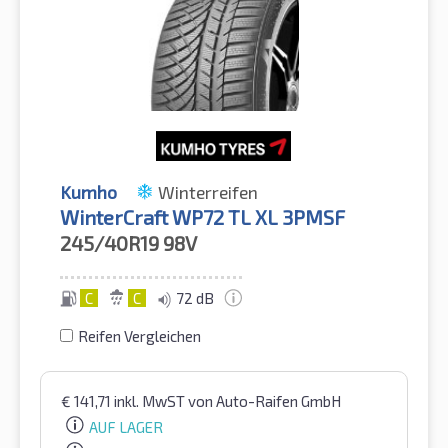
Kumho
Winterreifen
WinterCraft WP72 TL XL 3PMSF
245/40R19
98V
C
C
72 dB
Reifen Vergleichen
€
141,71
inkl. MwST
von Auto-Raifen GmbH
AUF LAGER