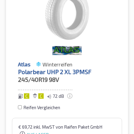
Atlas
Winterreifen
Polarbear UHP 2 XL 3PMSF
245/40R19
98V
C
C
72 dB
Reifen Vergleichen
€
69,72
inkl. MwST
von Raifen Paket GmbH