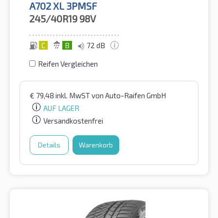
A702 XL 3PMSF
245/40R19
98V
C
B
72 dB
Reifen Vergleichen
€
79,48
inkl. MwST
von Auto-Raifen GmbH
AUF LAGER
Versandkostenfrei
Details
Warenkorb