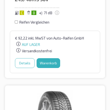
C
B
71 dB
Reifen Vergleichen
€
92,22
inkl. MwST
von Auto-Raifen GmbH
AUF LAGER
Versandkostenfrei
Details
Warenkorb