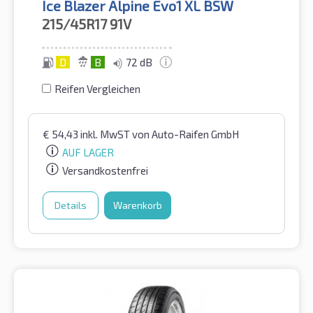
Ice Blazer Alpine Evo1 XL BSW
215/45R17
91V
D
B
72 dB
Reifen Vergleichen
€
54,43
inkl. MwST
von Auto-Raifen GmbH
AUF LAGER
Versandkostenfrei
Details
Warenkorb