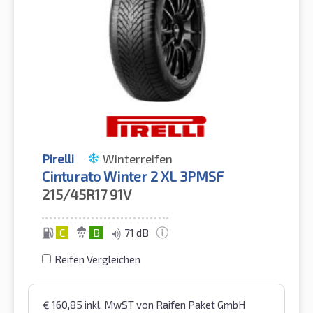
Pirelli
Winterreifen
Cinturato Winter 2 XL 3PMSF
215/45R17
91V
C
B
71 dB
Reifen Vergleichen
€
160,85
inkl. MwST
von Raifen Paket GmbH