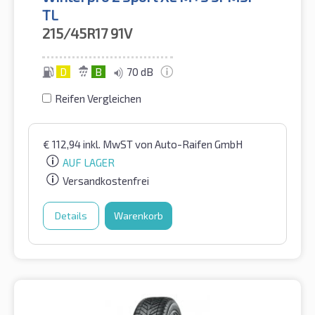
TL
215/45R17
91V
D
B
70 dB
Reifen Vergleichen
€
112,94
inkl. MwST
von Auto-Raifen GmbH
AUF LAGER
Versandkostenfrei
Details
Warenkorb