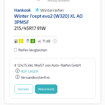
Hankook
Winterreifen
Winter i'cept evo2 (W320) XL AO
3PMSF
215/45R17
91W
D
B
71 dB
Reifen Vergleichen
€
124,15
inkl. MwST
von Auto-Raifen GmbH
AUF LAGER
Versandkostenfrei
Details
Warenkorb