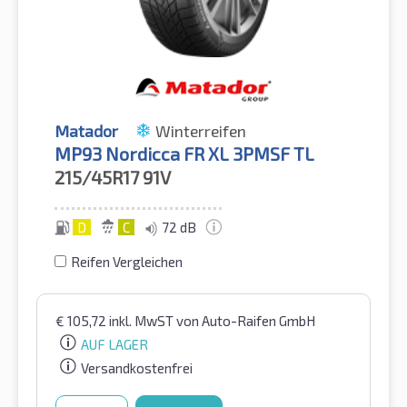
Matador
Winterreifen
MP93 Nordicca FR XL 3PMSF TL
215/45R17
91V
D
C
72 dB
Reifen Vergleichen
€
105,72
inkl. MwST
von Auto-Raifen GmbH
AUF LAGER
Versandkostenfrei