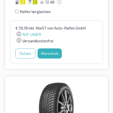
D
C
72 dB
Reifen Vergleichen
€
59,39
inkl. MwST
von Auto-Raifen GmbH
AUF LAGER
Versandkostenfrei
Details
Warenkorb