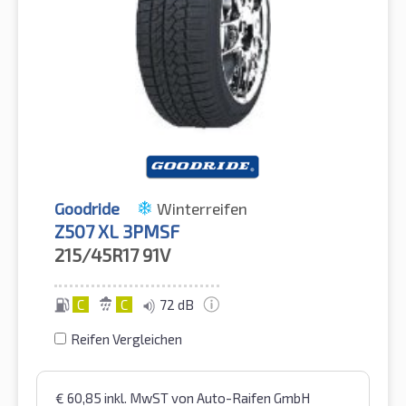
Goodride
Winterreifen
Z507 XL 3PMSF
215/45R17
91V
C
C
72 dB
Reifen Vergleichen
€
60,85
inkl. MwST
von Auto-Raifen GmbH