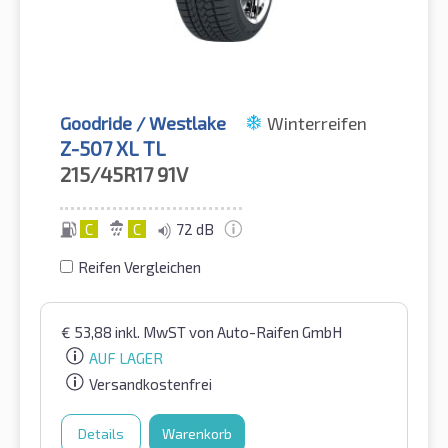
Goodride / Westlake
Winterreifen
Z-507 XL TL
215/45R17
91V
C
C
72 dB
Reifen Vergleichen
€
53,88
inkl. MwST
von Auto-Raifen GmbH
AUF LAGER
Versandkostenfrei
Details
Warenkorb