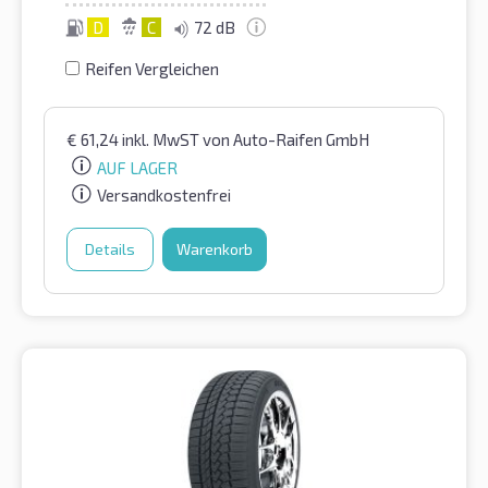
D
C
72 dB
Reifen Vergleichen
€
61,24
inkl. MwST
von Auto-Raifen GmbH
AUF LAGER
Versandkostenfrei
Details
Warenkorb