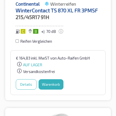
Continental
Winterreifen
WinterContact TS 870 XL FR 3PMSF
215/45R17
91H
C
B
70 dB
Reifen Vergleichen
€
164,83
inkl. MwST
von Auto-Raifen GmbH
AUF LAGER
Versandkostenfrei
Details
Warenkorb