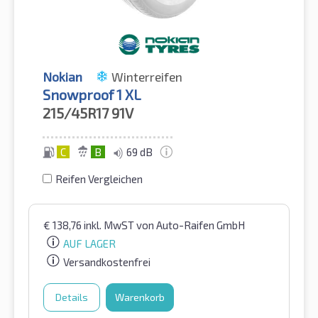
Nokian
Winterreifen
Snowproof 1 XL
215/45R17
91V
C
B
69 dB
Reifen Vergleichen
€
138,76
inkl. MwST
von Auto-Raifen GmbH
AUF LAGER
Versandkostenfrei
Details
Warenkorb