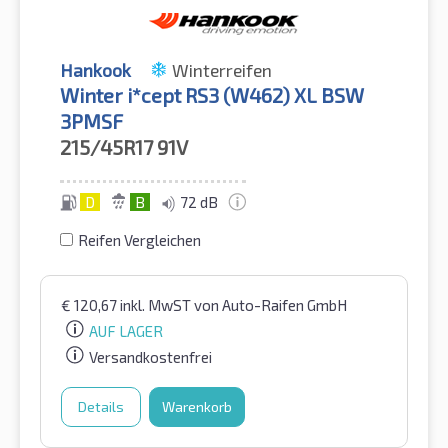
Hankook
Winterreifen
Winter i*cept RS3 (W462) XL BSW
3PMSF
215/45R17
91V
D
B
72 dB
Reifen Vergleichen
€
120,67
inkl. MwST
von Auto-Raifen GmbH
AUF LAGER
Versandkostenfrei
Details
Warenkorb