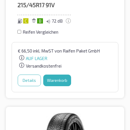
215/45R17
91V
C
B
72 dB
Reifen Vergleichen
€
66,50
inkl. MwST
von Raifen Paket GmbH
AUF LAGER
Versandkostenfrei
Details
Warenkorb