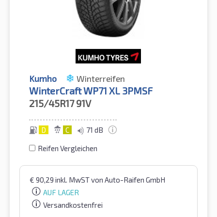
Kumho
Winterreifen
WinterCraft WP71 XL 3PMSF
215/45R17
91V
D
C
71 dB
Reifen Vergleichen
€
90,29
inkl. MwST
von Auto-Raifen GmbH
AUF LAGER
Versandkostenfrei