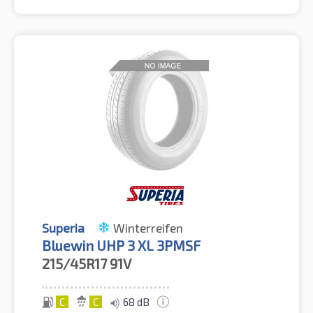
Superia
Winterreifen
Bluewin UHP 3 XL 3PMSF
215/45R17
91V
C
C
68 dB