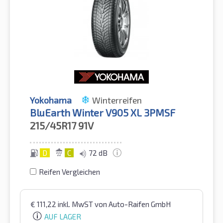
Yokohama
Winterreifen
BluEarth Winter V905 XL 3PMSF
215/45R17
91V
D
C
72 dB
Reifen Vergleichen
€
111,22
inkl. MwST
von Auto-Raifen GmbH
AUF LAGER