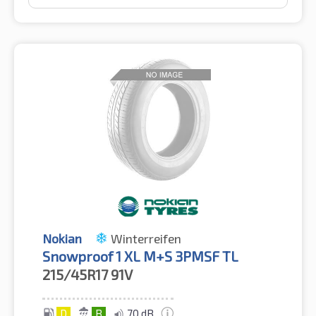
Nokian
Winterreifen
Snowproof 1 XL M+S 3PMSF TL
215/45R17
91V
D
B
70 dB