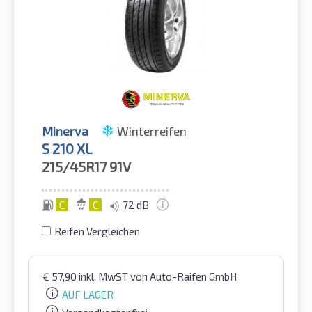
Minerva
Winterreifen
S 210 XL
215/45R17
91V
C
C
72 dB
Reifen Vergleichen
€
57,90
inkl. MwST
von Auto-Raifen GmbH
AUF LAGER