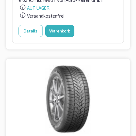
€
62,95
inkl. MwST
von Auto-Raifen GmbH
AUF LAGER
Versandkostenfrei
Details
Warenkorb