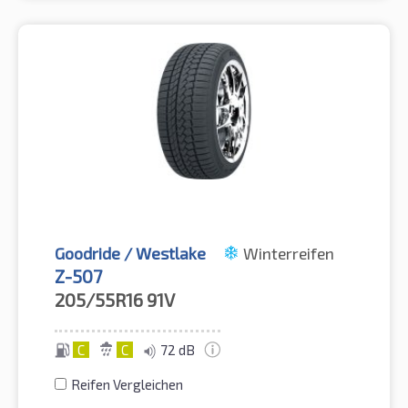
Goodride / Westlake
Winterreifen
Z-507
205/55R16
91V
C
C
72 dB
Reifen Vergleichen