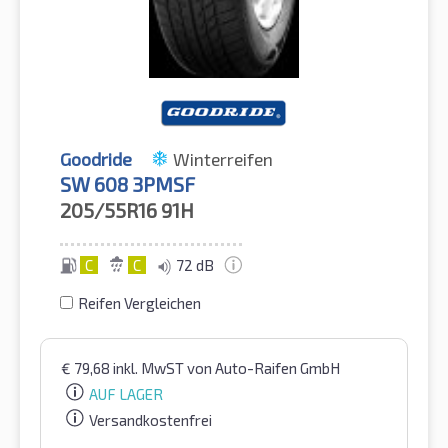
Goodride
Winterreifen
SW 608 3PMSF
205/55R16
91H
C
C
72 dB
Reifen Vergleichen
€
79,68
inkl. MwST
von Auto-Raifen GmbH
AUF LAGER
Versandkostenfrei