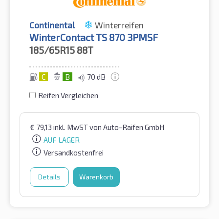
Continental
Winterreifen
WinterContact TS 870 3PMSF
185/65R15
88T
C
B
70 dB
Reifen Vergleichen
€
79,13
inkl. MwST
von Auto-Raifen GmbH
AUF LAGER
Versandkostenfrei
Details
Warenkorb