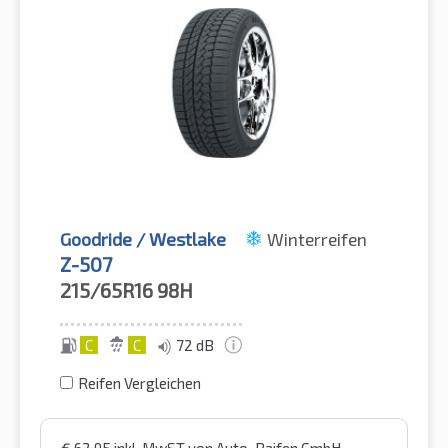
Goodride / Westlake
Winterreifen
Z-507
215/65R16
98H
C
C
72 dB
Reifen Vergleichen