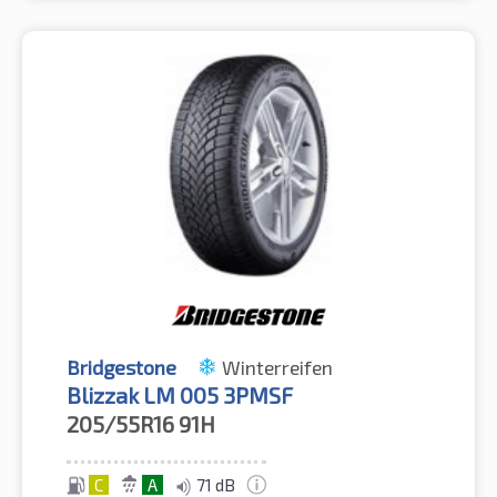
Bridgestone
Winterreifen
Blizzak LM 005 3PMSF
205/55R16
91H
C
A
71 dB