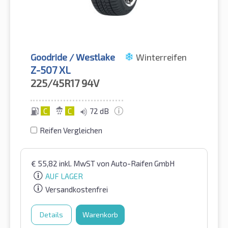
Goodride / Westlake
Winterreifen
Z-507 XL
225/45R17
94V
C
C
72 dB
Reifen Vergleichen
€
55,82
inkl. MwST
von Auto-Raifen GmbH
AUF LAGER
Versandkostenfrei
Details
Warenkorb