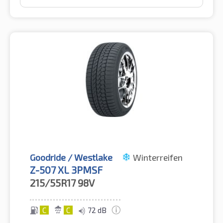
Goodride / Westlake
Winterreifen
Z-507 XL 3PMSF
215/55R17
98V
C
C
72 dB