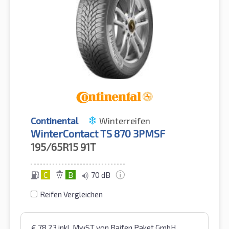
Continental
Winterreifen
WinterContact TS 870 3PMSF
195/65R15
91T
C
B
70 dB
Reifen Vergleichen
€
78,23
inkl. MwST
von Raifen Paket GmbH