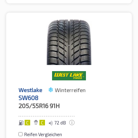
Westlake
Winterreifen
SW608
205/55R16
91H
C
C
72 dB
Reifen Vergleichen