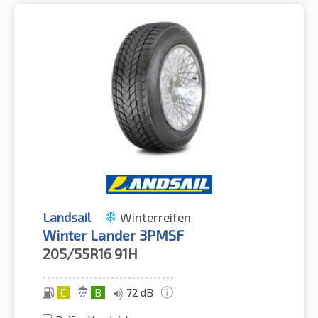
Landsail
Winterreifen
Winter Lander 3PMSF
205/55R16
91H
C
B
72 dB