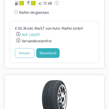
C
C
72 dB
Reifen Vergleichen
€
60,36
inkl. MwST
von Auto-Raifen GmbH
AUF LAGER
Versandkostenfrei
Details
Warenkorb