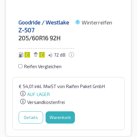
Goodride / Westlake
Winterreifen
Z-507
205/60R16
92H
C
C
72 dB
Reifen Vergleichen
€
54,01
inkl. MwST
von Raifen Paket GmbH
AUF LAGER
Versandkostenfrei
Details
Warenkorb