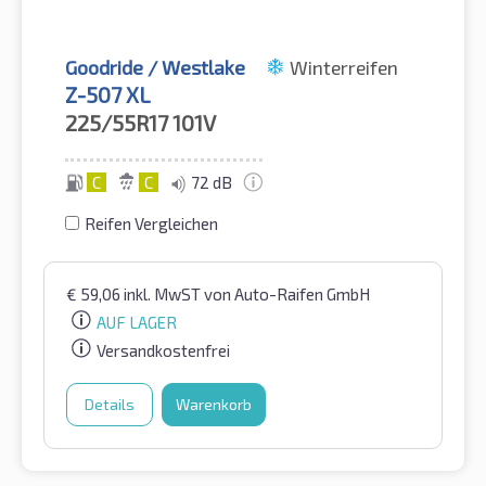
Goodride / Westlake
Winterreifen
Z-507 XL
225/55R17
101V
C
C
72 dB
Reifen Vergleichen
€
59,06
inkl. MwST
von Auto-Raifen GmbH
AUF LAGER
Versandkostenfrei
Details
Warenkorb