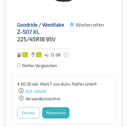
Goodride / Westlake
Winterreifen
Z-507 XL
225/45R18
95V
C
C
72 dB
Reifen Vergleichen
€
60,36
inkl. MwST
von Auto-Raifen GmbH
AUF LAGER
Versandkostenfrei
Details
Warenkorb