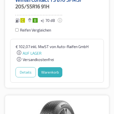
205/55R16
91H
C
B
70 dB
Reifen Vergleichen
€
102,07
inkl. MwST
von Auto-Raifen GmbH
AUF LAGER
Versandkostenfrei
Details
Warenkorb