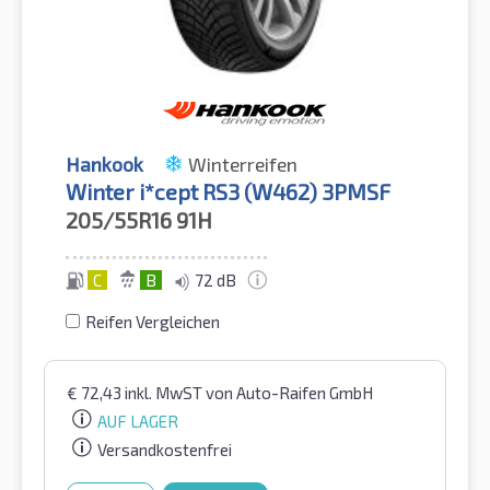
Hankook
Winterreifen
Winter i*cept RS3 (W462) 3PMSF
205/55R16
91H
C
B
72 dB
Reifen Vergleichen
€
72,43
inkl. MwST
von Auto-Raifen GmbH
AUF LAGER
Versandkostenfrei