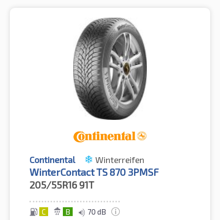
Continental
Winterreifen
WinterContact TS 870 3PMSF
205/55R16
91T
C
B
70 dB