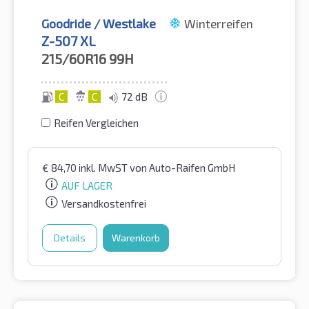
Goodride / Westlake
Winterreifen
Z-507 XL
215/60R16
99H
C
C
72 dB
Reifen Vergleichen
€
84,70
inkl. MwST
von Auto-Raifen GmbH
AUF LAGER
Versandkostenfrei
Details
Warenkorb