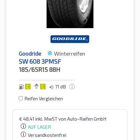
Goodride
Winterreifen
SW 608 3PMSF
185/65R15
88H
C
C
71 dB
Reifen Vergleichen
€
48,41
inkl. MwST
von Auto-Raifen GmbH
AUF LAGER
Versandkostenfrei