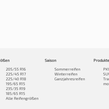
rößen
Saison
Produkt
205/55 R16
Sommerreifen
PK
225/45 R17
Winterreifen
SUV
225/40 R18
Ganzjahresreifen
Tra
195/65 R15
mo
235/35 R19
185/65 R15
Alle Reifengrößen