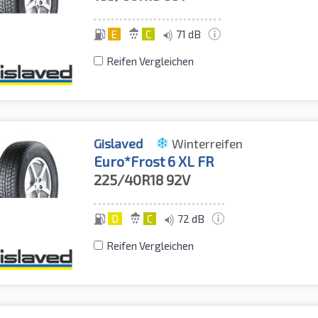
E
C
71 dB
Reifen Vergleichen
Gislaved
Winterreifen
Euro*Frost 6 XL FR
225/40R18
92V
D
C
72 dB
Reifen Vergleichen