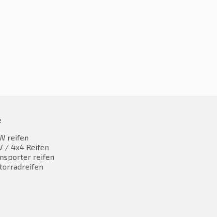
e
W reifen
 / 4x4 Reifen
nsporter reifen
torradreifen