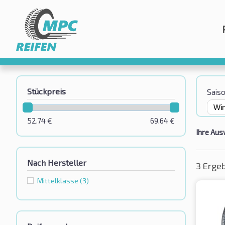
Stückpreis
Sais
52.74
€
69.64
€
Ihre Aus
Nach Hersteller
3 Erge
Mittelklasse
(3)