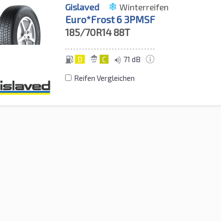
Gislaved
Winterreifen
Euro*Frost 6 3PMSF
185/70R14
88T
D
C
71 dB
Reifen Vergleichen