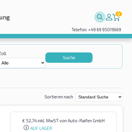
0
rung
Telefon: +49 69 95019669
Zoll
Suche
Sortieren nach
€
52,74
inkl. MwST
von Auto-Raifen GmbH
AUF LAGER