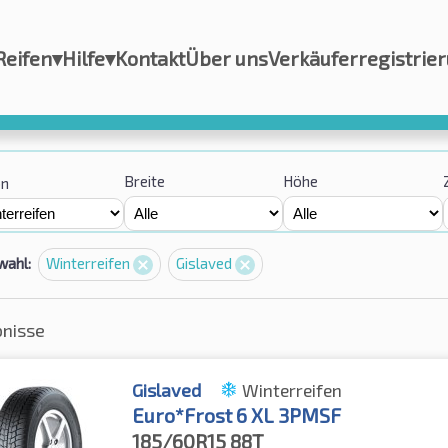
Reifen
▾
Hilfe
▾
Kontakt
Über uns
Verkäuferregistrie
Breite
Höhe
on
wahl:
Winterreifen
Gislaved
bnisse
Gislaved
Winterreifen
Euro*Frost 6 XL 3PMSF
185/60R15
88T