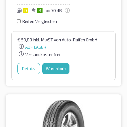
D
B
70 dB
Reifen Vergleichen
€
50,88
inkl. MwST
von Auto-Raifen GmbH
AUF LAGER
Versandkostenfrei
Details
Warenkorb