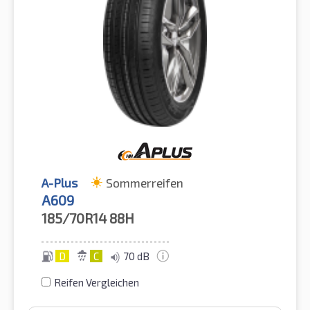
A-Plus
Sommerreifen
A609
185/70R14
88H
D
C
70 dB
Reifen Vergleichen