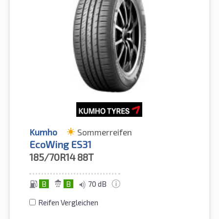
Kumho
Sommerreifen
EcoWing ES31
185/70R14
88T
B
B
70 dB
Reifen Vergleichen