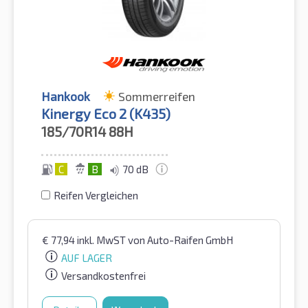
Hankook
Sommerreifen
Kinergy Eco 2 (K435)
185/70R14
88H
C
B
70 dB
Reifen Vergleichen
€
77,94
inkl. MwST
von Auto-Raifen GmbH
AUF LAGER
Versandkostenfrei