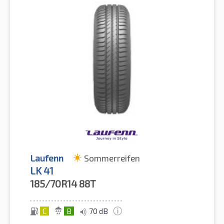
Laufenn
Sommerreifen
LK 41
185/70R14
88T
C
B
70 dB