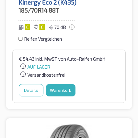
Kinergy Eco 2 (K435)
185/70R14
88T
C
C
70 dB
Reifen Vergleichen
€
54,43
inkl. MwST
von Auto-Raifen GmbH
AUF LAGER
Versandkostenfrei
Details
Warenkorb