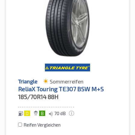
Triangle
Sommerreifen
ReliaX Touring TE307 BSW M+S
185/70R14
88H
D
B
70 dB
Reifen Vergleichen