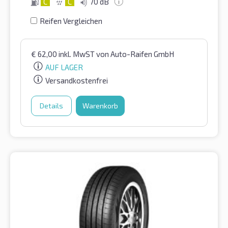
C
C
70 dB
Reifen Vergleichen
€
62,00
inkl. MwST
von Auto-Raifen GmbH
AUF LAGER
Versandkostenfrei
Details
Warenkorb