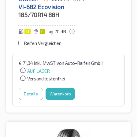
VI-682 Ecovision
185/70R14
88H
D
C
70 dB
Reifen Vergleichen
€
71,34
inkl. MwST
von Auto-Raifen GmbH
AUF LAGER
Versandkostenfrei
Details
Warenkorb