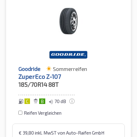
Goodride
Sommerreifen
ZuperEco Z-107
185/70R14
88T
C
B
70 dB
Reifen Vergleichen
€
39,80
inkl. MwST
von Auto-Raifen GmbH