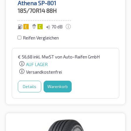
Athena SP-801
185/70R14
88H
E
C
70 dB
Reifen Vergleichen
€
56,68
inkl. MwST
von Auto-Raifen GmbH
AUF LAGER
Versandkostenfrei
Details
Warenkorb