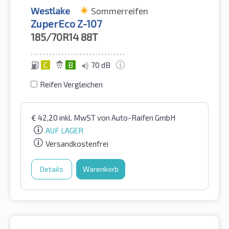
Westlake
Sommerreifen
ZuperEco Z-107
185/70R14
88T
C
B
70 dB
Reifen Vergleichen
€
42,20
inkl. MwST
von Auto-Raifen GmbH
AUF LAGER
Versandkostenfrei
Details
Warenkorb