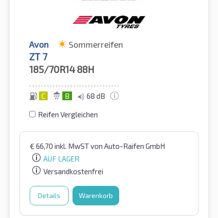
Avon
Sommerreifen
ZT 7
185/70R14
88H
C
B
68 dB
Reifen Vergleichen
€
66,70
inkl. MwST
von Auto-Raifen GmbH
AUF LAGER
Versandkostenfrei
Details
Warenkorb