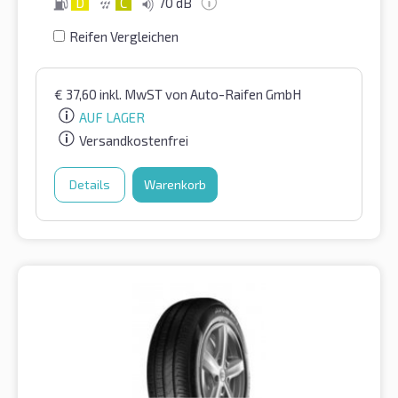
D
C
70 dB
Reifen Vergleichen
€
37,60
inkl. MwST
von Auto-Raifen GmbH
AUF LAGER
Versandkostenfrei
Details
Warenkorb