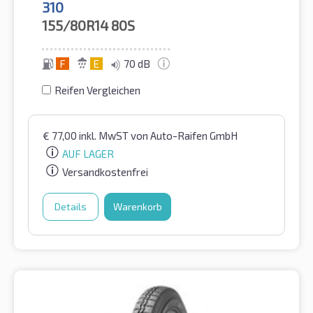
310
155/80R14
80S
F
E
70 dB
Reifen Vergleichen
€
77,00
inkl. MwST
von Auto-Raifen GmbH
AUF LAGER
Versandkostenfrei
Details
Warenkorb