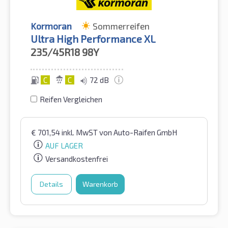
Kormoran
Sommerreifen
Ultra High Performance XL
235/45R18
98Y
C
C
72 dB
Reifen Vergleichen
€
701,54
inkl. MwST
von Auto-Raifen GmbH
AUF LAGER
Versandkostenfrei
Details
Warenkorb