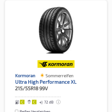
Kormoran
Sommerreifen
Ultra High Performance XL
215/55R18
99V
C
C
72 dB
Reifen Vergleichen