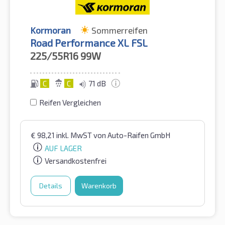
Kormoran
Sommerreifen
Road Performance XL FSL
225/55R16
99W
C
C
71 dB
Reifen Vergleichen
€
98,21
inkl. MwST
von Auto-Raifen GmbH
AUF LAGER
Versandkostenfrei
Details
Warenkorb