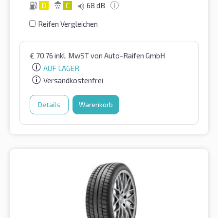
D
C
68 dB
Reifen Vergleichen
€
70,76
inkl. MwST
von Auto-Raifen GmbH
AUF LAGER
Versandkostenfrei
Details
Warenkorb