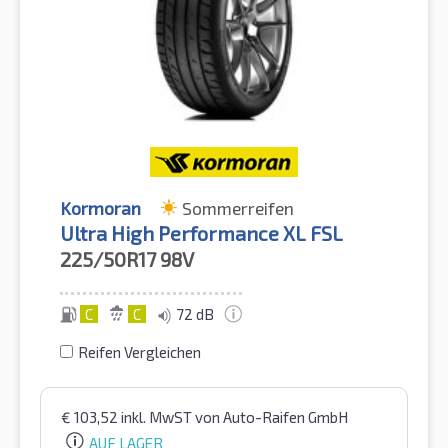
Kormoran
Sommerreifen
Ultra High Performance XL FSL
225/50R17
98V
C
C
72 dB
Reifen Vergleichen
€
103,52
inkl. MwST
von Auto-Raifen GmbH
AUF LAGER