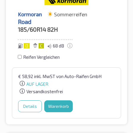
Kormoran
Sommerreifen
Road
185/60R14
82H
D
C
68 dB
Reifen Vergleichen
€
58,92
inkl. MwST
von Auto-Raifen GmbH
AUF LAGER
Versandkostenfrei
Details
Warenkorb