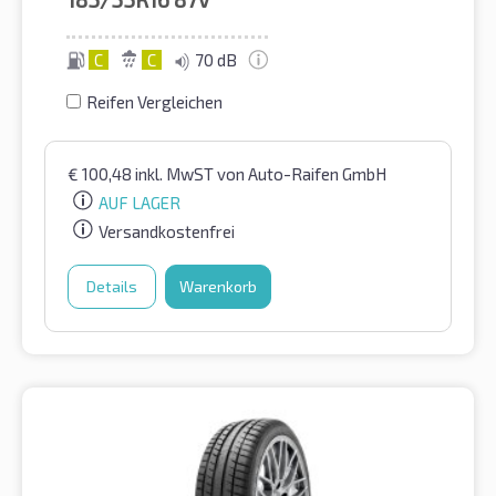
C
C
70 dB
Reifen Vergleichen
€
100,48
inkl. MwST
von Auto-Raifen GmbH
AUF LAGER
Versandkostenfrei
Details
Warenkorb