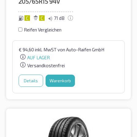
205/65R15
94V
C
C
71 dB
Reifen Vergleichen
€
94,60
inkl. MwST
von Auto-Raifen GmbH
AUF LAGER
Versandkostenfrei
Details
Warenkorb