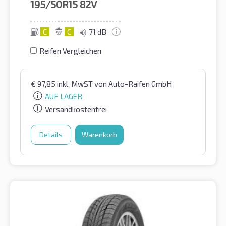
195/50R15
82V
C
C
71 dB
Reifen Vergleichen
€
97,85
inkl. MwST
von Auto-Raifen GmbH
AUF LAGER
Versandkostenfrei
Details
Warenkorb