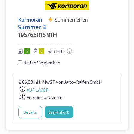
Kormoran
Sommerreifen
Summer 3
195/65R15
91H
B
C
71 dB
Reifen Vergleichen
€
66,68
inkl. MwST
von Auto-Raifen GmbH
AUF LAGER
Versandkostenfrei
Details
Warenkorb