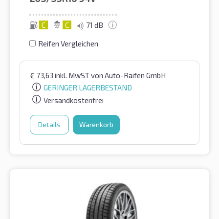
C
C
71 dB
Reifen Vergleichen
€
73,63
inkl. MwST
von Auto-Raifen GmbH
GERINGER LAGERBESTAND
Versandkostenfrei
Details
Warenkorb