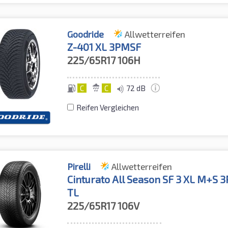
Goodride
Allwetterreifen
Z-401 XL 3PMSF
225/65R17
106H
C
C
72 dB
Reifen Vergleichen
Pirelli
Allwetterreifen
Cinturato All Season SF 3 XL M+S 
TL
225/65R17
106V