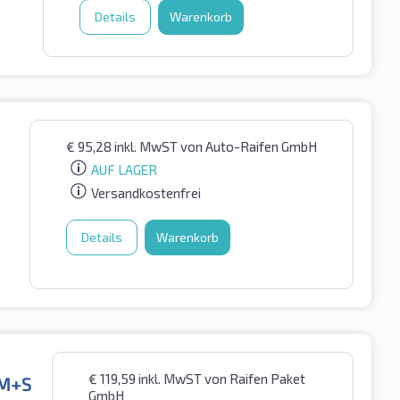
Details
Warenkorb
€
95,28
inkl. MwST
von Auto-Raifen GmbH
AUF LAGER
Versandkostenfrei
Details
Warenkorb
€
119,59
inkl. MwST
von Raifen Paket
 M+S
GmbH