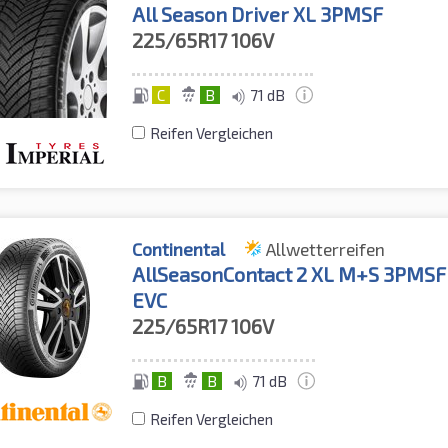
All Season Driver XL 3PMSF
225/65R17
106V
C
B
71 dB
Reifen Vergleichen
Continental
Allwetterreifen
AllSeasonContact 2 XL M+S 3PMSF
EVC
225/65R17
106V
B
B
71 dB
Reifen Vergleichen