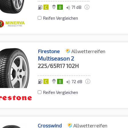
C
B
71 dB
Reifen Vergleichen
Firestone
Allwetterreifen
Multiseason 2
225/65R17
102H
C
B
72 dB
Reifen Vergleichen
Crosswind
Allwetterreifen