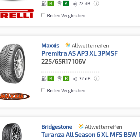
B
A
72 dB
Reifen Vergleichen
Maxxis
Allwetterreifen
Premitra AS AP3 XL 3PMSF
225/65R17
106V
B
B
72 dB
Reifen Vergleichen
Bridgestone
Allwetterreifen
Turanza All Season 6 XL MFS BSW