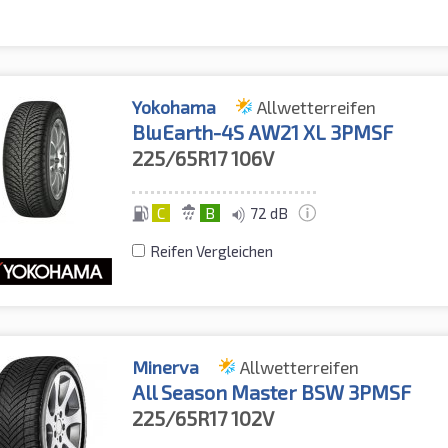
Yokohama
Allwetterreifen
BluEarth-4S AW21 XL 3PMSF
225/65R17
106V
C
B
72 dB
Reifen Vergleichen
Minerva
Allwetterreifen
All Season Master BSW 3PMSF
225/65R17
102V