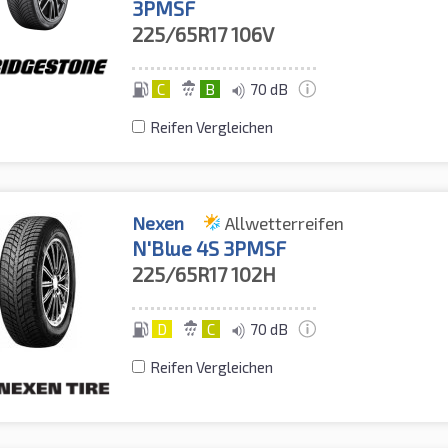
3PMSF
225/65R17
106V
C
B
70 dB
Reifen Vergleichen
Nexen
Allwetterreifen
N'Blue 4S 3PMSF
225/65R17
102H
D
C
70 dB
Reifen Vergleichen