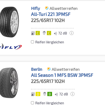
Hifly
Allwetterreifen
All-Turi 221 3PMSF
225/65R17
102H
C
C
72 dB
Reifen Vergleichen
Berlin
Allwetterreifen
All Season 1 MFS BSW 3PMSF
225/65R17
102H
D
B
72 dB
Reifen Vergleichen