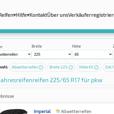
Reifen
▾
Hilfe
▾
Kontakt
Über uns
Verkäuferregistrie
Breite
Höhe
on
wahl:
Allwetterreifen
Breite 225
Höhe 65
Zoll 
ahresreifenreifen 225/65 R17 für pkw
ebnisse
Imperial
Allwetterreifen