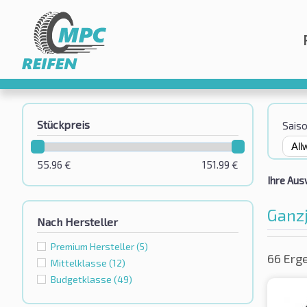
Stückpreis
Sais
55.96
€
151.99
€
Ihre Aus
Ganzj
Nach Hersteller
Premium Hersteller
(5)
66 Erg
Mittelklasse
(12)
Budgetklassе
(49)