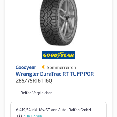
Goodyear
Sommerreifen
Wrangler DuraTrac RT TL FP POR
285/75R16
116Q
Reifen Vergleichen
€
419,54
inkl. MwST
von Auto-Raifen GmbH
AUF LAGER