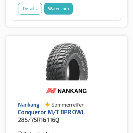
Details
Warenkorb
Nankang
Sommerreifen
Conqueror M/T 8PR OWL
285/75R16
116Q