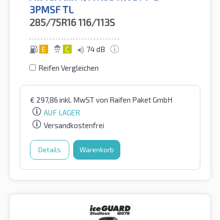
3PMSF TL
285/75R16
116/113S
E
C
74 dB
Reifen Vergleichen
€
297,86
inkl. MwST
von Raifen Paket GmbH
AUF LAGER
Versandkostenfrei
Details
Warenkorb