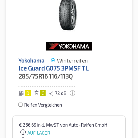
Yokohama
Winterreifen
Ice Guard G075 3PMSF TL
285/75R16
116/113Q
D
C
72 dB
Reifen Vergleichen
€
236,69
inkl. MwST
von Auto-Raifen GmbH
AUF LAGER