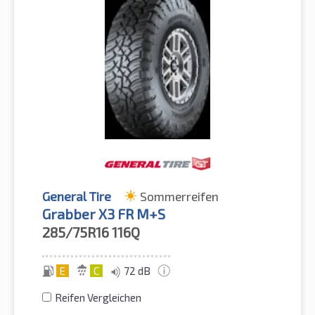
General Tire
Sommerreifen
Grabber X3 FR M+S
285/75R16
116Q
E
C
72 dB
Reifen Vergleichen