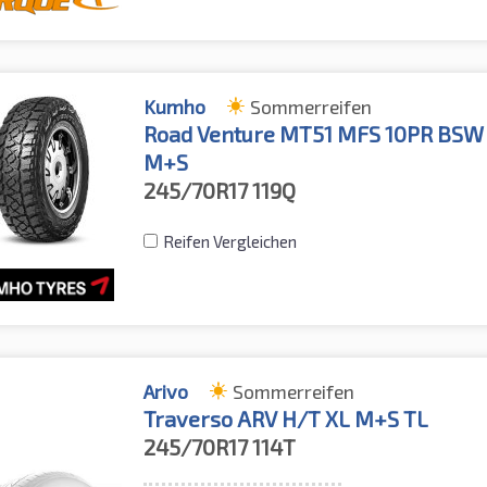
Kumho
Sommerreifen
Road Venture MT51 MFS 10PR BSW
M+S
245/70R17
119Q
Reifen Vergleichen
Arivo
Sommerreifen
Traverso ARV H/T XL M+S TL
245/70R17
114T