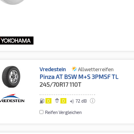
Vredestein
Allwetterreifen
Pinza AT BSW M+S 3PMSF TL
245/70R17
110T
D
D
72 dB
Reifen Vergleichen