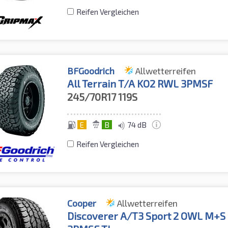
Reifen Vergleichen
BFGoodrich
Allwetterreifen
All Terrain T/A KO2 RWL 3PMSF
245/70R17
119S
E
B
74 dB
Reifen Vergleichen
Cooper
Allwetterreifen
Discoverer A/T3 Sport 2 OWL M+S