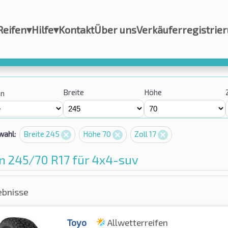
Reifen
▾
Hilfe
▾
Kontakt
Über uns
Verkäuferregistrie
Breite
Höhe
on
wahl:
Breite 245
Höhe 70
Zoll 17
n 245/70 R17 für 4x4-suv
ebnisse
Toyo
Allwetterreifen