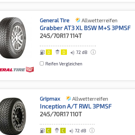
General Tire
Allwetterreifen
Grabber AT3 XL BSW M+S 3PMSF
245/70R17
114T
D
D
72 dB
Reifen Vergleichen
Gripmax
Allwetterreifen
Inception A/T RWL 3PMSF
245/70R17
110T
C
C
72 dB