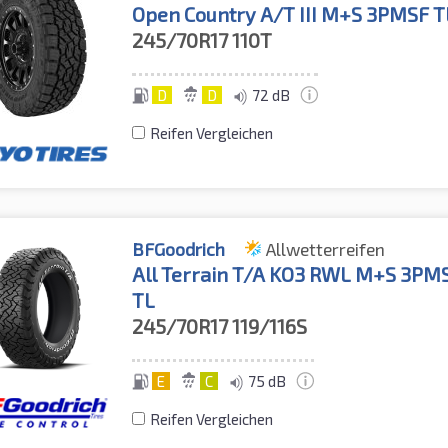
Open Country A/T III M+S 3PMSF T
245/70R17
110T
D
D
72 dB
Reifen Vergleichen
BFGoodrich
Allwetterreifen
All Terrain T/A KO3 RWL M+S 3PM
TL
245/70R17
119/116S
E
C
75 dB
Reifen Vergleichen