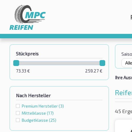
Stückpreis
Sais
73.33
€
259.27
€
Ihre Aus
Reife
Nach Hersteller
Premium Hersteller
(3)
45 Erg
Mittelklasse
(17)
Budgetklassе
(25)