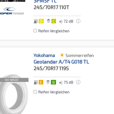
3PMSF TL
245/70R17
110T
D
C
72 dB
Reifen Vergleichen
Yokohama
Sommerreifen
Geolandar A/T4 G018 TL
245/70R17
119S
E
B
75 dB
Reifen Vergleichen