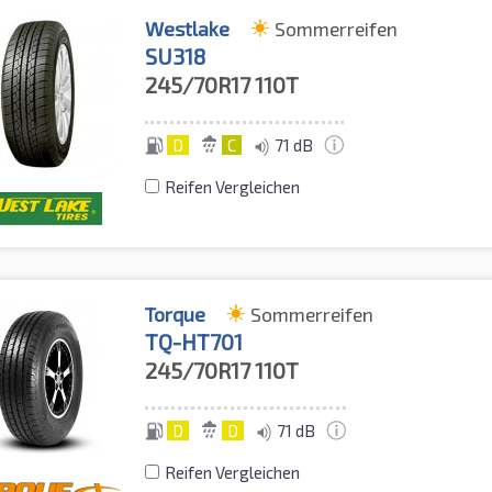
Westlake
Sommerreifen
SU318
245/70R17
110T
D
C
71 dB
Reifen Vergleichen
Torque
Sommerreifen
TQ-HT701
245/70R17
110T
D
D
71 dB
Reifen Vergleichen