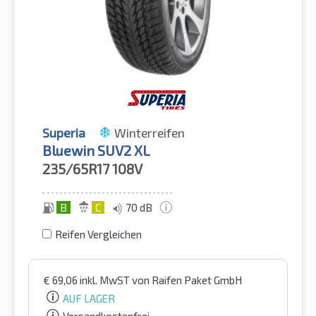
Superia
Winterreifen
Bluewin SUV2 XL
235/65R17
108V
B
C
70 dB
Reifen Vergleichen
€
69,06
inkl. MwST
von Raifen Paket GmbH
AUF LAGER