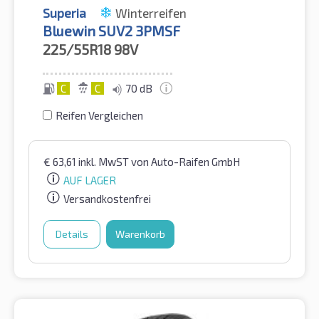
Superia
Winterreifen
Bluewin SUV2 3PMSF
225/55R18
98V
C
C
70 dB
Reifen Vergleichen
€
63,61
inkl. MwST
von Auto-Raifen GmbH
AUF LAGER
Versandkostenfrei
Details
Warenkorb