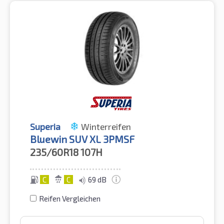
Superia
Winterreifen
Bluewin SUV XL 3PMSF
235/60R18
107H
C
C
69 dB
Reifen Vergleichen