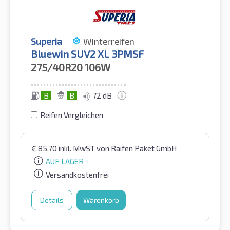
Superia
Winterreifen
Bluewin SUV2 XL 3PMSF
275/40R20
106W
B
B
72 dB
Reifen Vergleichen
€
85,70
inkl. MwST
von Raifen Paket GmbH
AUF LAGER
Versandkostenfrei
Details
Warenkorb