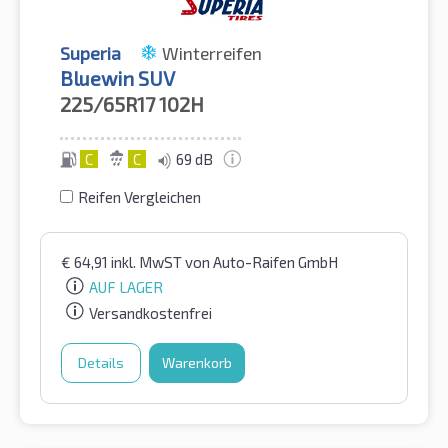
Superia
Winterreifen
Bluewin SUV
225/65R17
102H
C
C
69 dB
Reifen Vergleichen
€
64,91
inkl. MwST
von Auto-Raifen GmbH
AUF LAGER
Versandkostenfrei
Details
Warenkorb