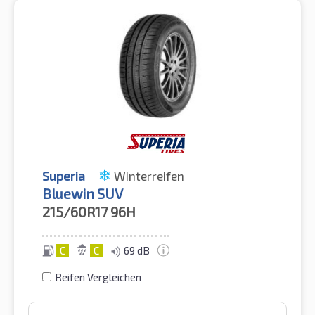
Superia
Winterreifen
Bluewin SUV
215/60R17
96H
C
C
69 dB
Reifen Vergleichen