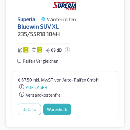
Superia
Winterreifen
Bluewin SUV XL
235/55R18
104H
C
C
69 dB
Reifen Vergleichen
€
67,50
inkl. MwST
von Auto-Raifen GmbH
AUF LAGER
Versandkostenfrei
Details
Warenkorb