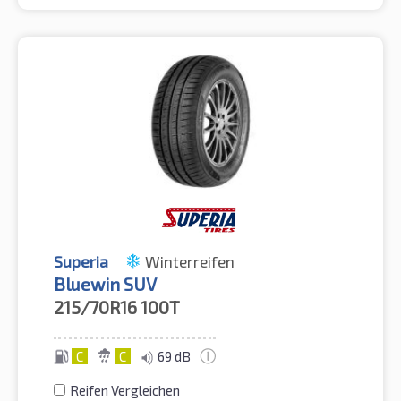
Superia
Winterreifen
Bluewin SUV
215/70R16
100T
C
C
69 dB
Reifen Vergleichen