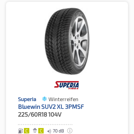
Superia
Winterreifen
Bluewin SUV2 XL 3PMSF
225/60R18
104V
C
C
70 dB