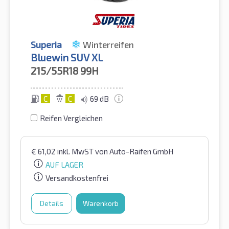
Superia
Winterreifen
Bluewin SUV XL
215/55R18
99H
C
C
69 dB
Reifen Vergleichen
€
61,02
inkl. MwST
von Auto-Raifen GmbH
AUF LAGER
Versandkostenfrei
Details
Warenkorb