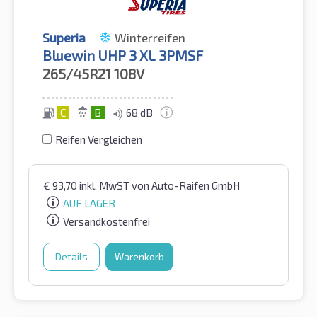
Superia
Winterreifen
Bluewin UHP 3 XL 3PMSF
265/45R21
108V
C
B
68 dB
Reifen Vergleichen
€
93,70
inkl. MwST
von Auto-Raifen GmbH
AUF LAGER
Versandkostenfrei
Details
Warenkorb