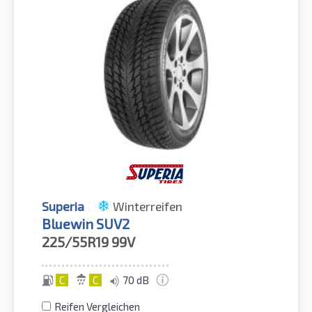
Superia
Winterreifen
Bluewin SUV2
225/55R19
99V
C
C
70 dB
Reifen Vergleichen