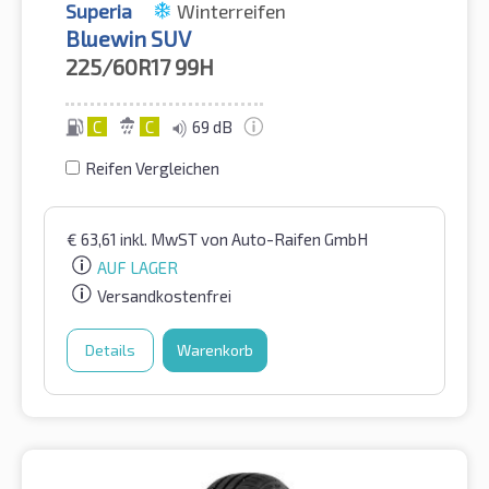
Superia
Winterreifen
Bluewin SUV
225/60R17
99H
C
C
69 dB
Reifen Vergleichen
€
63,61
inkl. MwST
von Auto-Raifen GmbH
AUF LAGER
Versandkostenfrei
Details
Warenkorb