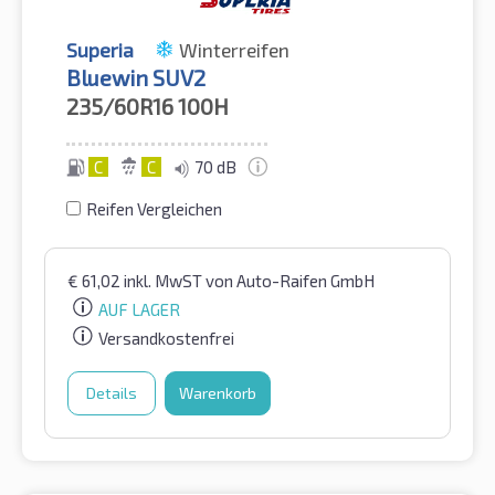
Superia
Winterreifen
Bluewin SUV2
235/60R16
100H
C
C
70 dB
Reifen Vergleichen
€
61,02
inkl. MwST
von Auto-Raifen GmbH
AUF LAGER
Versandkostenfrei
Details
Warenkorb