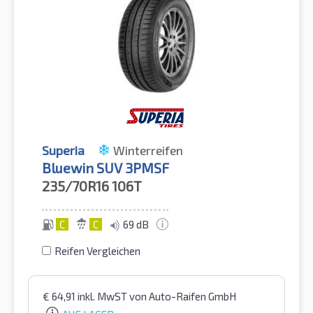
Superia
Winterreifen
Bluewin SUV 3PMSF
235/70R16
106T
C
C
69 dB
Reifen Vergleichen
€
64,91
inkl. MwST
von Auto-Raifen GmbH