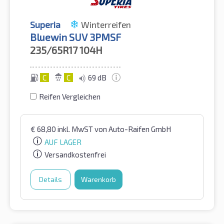
Superia
Winterreifen
Bluewin SUV 3PMSF
235/65R17
104H
C
C
69 dB
Reifen Vergleichen
€
68,80
inkl. MwST
von Auto-Raifen GmbH
AUF LAGER
Versandkostenfrei
Details
Warenkorb