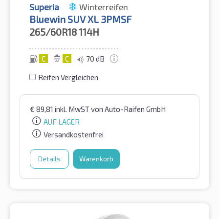
Superia
Winterreifen
Bluewin SUV XL 3PMSF
265/60R18
114H
C
C
70 dB
Reifen Vergleichen
€
89,81
inkl. MwST
von Auto-Raifen GmbH
AUF LAGER
Versandkostenfrei
Details
Warenkorb