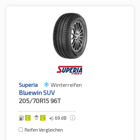
Superia
Winterreifen
Bluewin SUV
205/70R15
96T
C
C
69 dB
Reifen Vergleichen