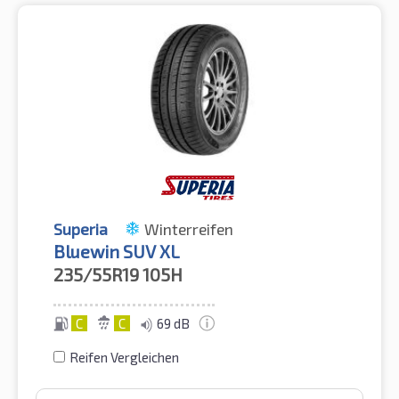
Superia
Winterreifen
Bluewin SUV XL
235/55R19
105H
C
C
69 dB
Reifen Vergleichen