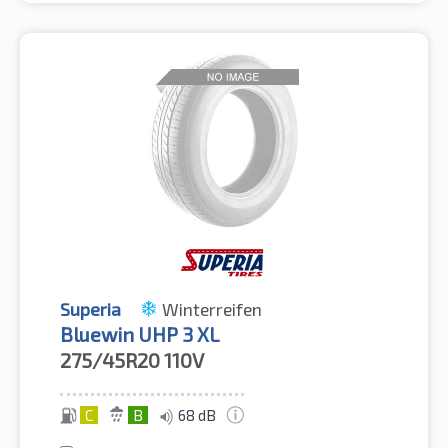
Superia
Winterreifen
Bluewin UHP 3 XL
275/45R20
110V
C
B
68 dB