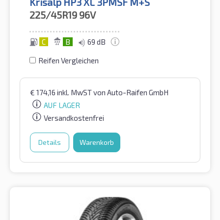
Krisalp HP3 XL 3PMSF M+S
225/45R19
96V
C
B
69 dB
Reifen Vergleichen
€
174,16
inkl. MwST
von Auto-Raifen GmbH
AUF LAGER
Versandkostenfrei
Details
Warenkorb