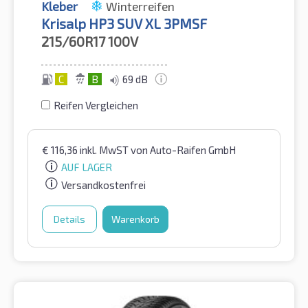
Kleber
Winterreifen
Krisalp HP3 SUV XL 3PMSF
215/60R17
100V
C
B
69 dB
Reifen Vergleichen
€
116,36
inkl. MwST
von Auto-Raifen GmbH
AUF LAGER
Versandkostenfrei
Details
Warenkorb