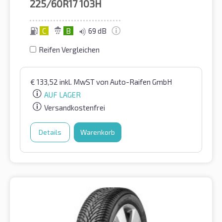
225/60R17
103H
C
B
69 dB
Reifen Vergleichen
€
133,52
inkl. MwST
von Auto-Raifen GmbH
AUF LAGER
Versandkostenfrei
Details
Warenkorb