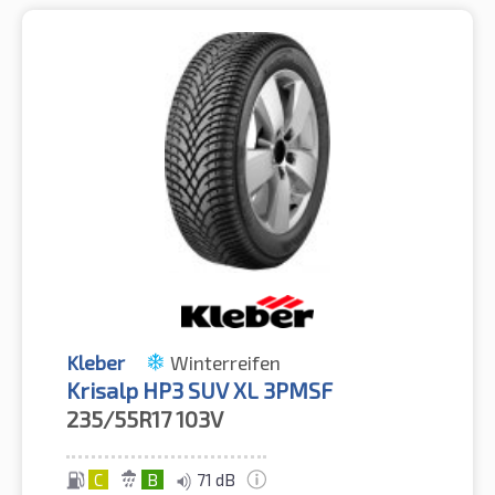
Kleber
Winterreifen
Krisalp HP3 SUV XL 3PMSF
235/55R17
103V
C
B
71 dB