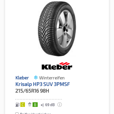
Kleber
Winterreifen
Krisalp HP3 SUV 3PMSF
215/65R16
98H
C
B
69 dB