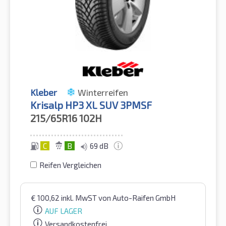
Kleber
Winterreifen
Krisalp HP3 XL SUV 3PMSF
215/65R16
102H
C
B
69 dB
Reifen Vergleichen
€
100,62
inkl. MwST
von Auto-Raifen GmbH
AUF LAGER
Versandkostenfrei