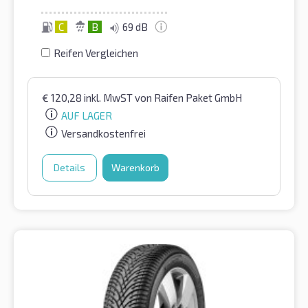
C
B
69 dB
Reifen Vergleichen
€
120,28
inkl. MwST
von Raifen Paket GmbH
AUF LAGER
Versandkostenfrei
Details
Warenkorb