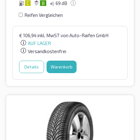
C
B
69 dB
Reifen Vergleichen
€
106,94
inkl. MwST
von Auto-Raifen GmbH
AUF LAGER
Versandkostenfrei
Details
Warenkorb