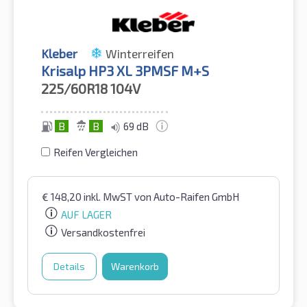
Kleber
Winterreifen
Krisalp HP3 XL 3PMSF M+S
225/60R18
104V
B
B
69 dB
Reifen Vergleichen
€
148,20
inkl. MwST
von Auto-Raifen GmbH
AUF LAGER
Versandkostenfrei
Details
Warenkorb