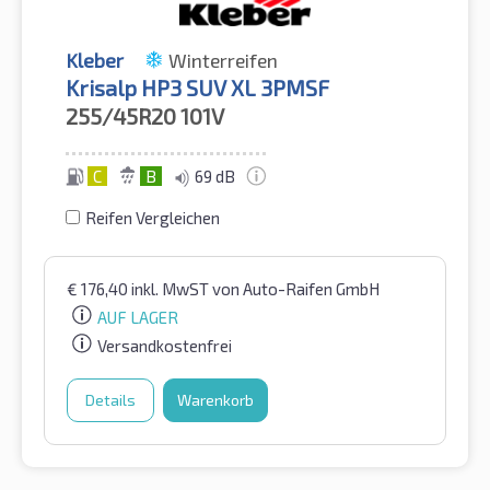
Kleber
Winterreifen
Krisalp HP3 SUV XL 3PMSF
255/45R20
101V
C
B
69 dB
Reifen Vergleichen
€
176,40
inkl. MwST
von Auto-Raifen GmbH
AUF LAGER
Versandkostenfrei
Details
Warenkorb