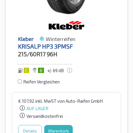
Kleber
Winterreifen
KRISALP HP3 3PMSF
215/60R17
96H
C
B
69 dB
Reifen Vergleichen
€
107,92
inkl. MwST
von Auto-Raifen GmbH
AUF LAGER
Versandkostenfrei
Details
Warenkorb