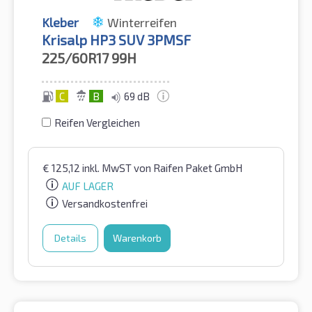
Kleber
Winterreifen
Krisalp HP3 SUV 3PMSF
225/60R17
99H
C
B
69 dB
Reifen Vergleichen
€
125,12
inkl. MwST
von Raifen Paket GmbH
AUF LAGER
Versandkostenfrei
Details
Warenkorb