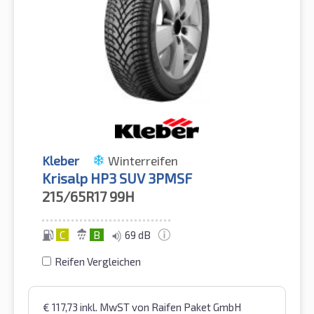
Kleber
Winterreifen
Krisalp HP3 SUV 3PMSF
215/65R17
99H
C
B
69 dB
Reifen Vergleichen
€
117,73
inkl. MwST
von Raifen Paket GmbH