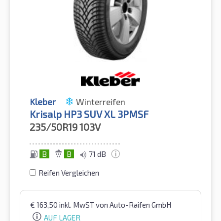
Kleber
Winterreifen
Krisalp HP3 SUV XL 3PMSF
235/50R19
103V
B
B
71 dB
Reifen Vergleichen
€
163,50
inkl. MwST
von Auto-Raifen GmbH
AUF LAGER