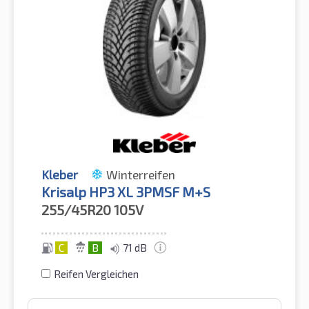
Kleber
Winterreifen
Krisalp HP3 XL 3PMSF M+S
255/45R20
105V
C
B
71 dB
Reifen Vergleichen