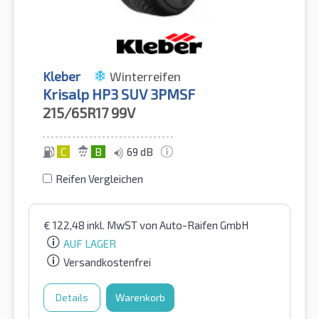
Kleber
Winterreifen
Krisalp HP3 SUV 3PMSF
215/65R17
99V
C
B
69 dB
Reifen Vergleichen
€
122,48
inkl. MwST
von Auto-Raifen GmbH
AUF LAGER
Versandkostenfrei
Details
Warenkorb