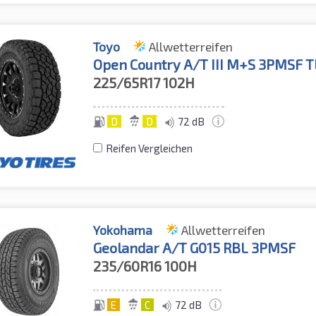
Toyo
Allwetterreifen
Open Country A/T III M+S 3PMSF T
225/65R17
102H
D
D
72 dB
Reifen Vergleichen
Yokohama
Allwetterreifen
Geolandar A/T G015 RBL 3PMSF
235/60R16
100H
E
C
72 dB