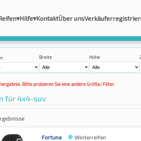
Reifen
▾
Hilfe
▾
Kontakt
Über uns
Verkäuferregistrie
Breite
Höhe
on
hergebnis. Bitte probieren Sie eine andere Größe/Filter.
n für 4x4-suv
rgebnisse
Fortuna
Winterreifen