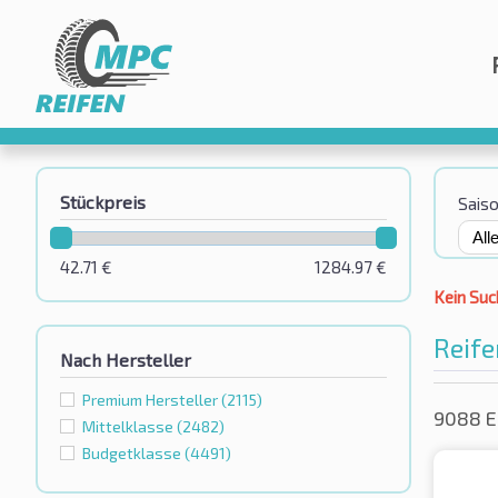
Stückpreis
Sais
42.71
€
1284.97
€
Kein Suc
Reife
Nach Hersteller
Premium Hersteller
(2115)
9088 E
Mittelklasse
(2482)
Budgetklassе
(4491)