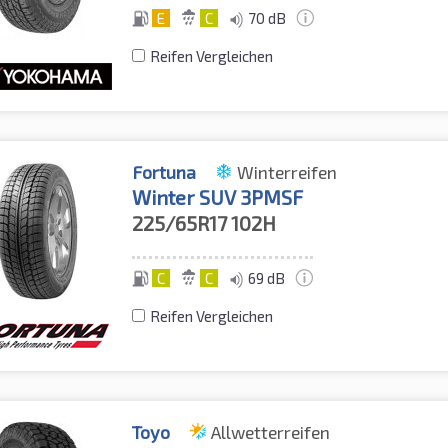
E
C
70 dB
Reifen Vergleichen
Fortuna
Winterreifen
Winter SUV 3PMSF
225/65R17
102H
C
C
69 dB
Reifen Vergleichen
Toyo
Allwetterreifen