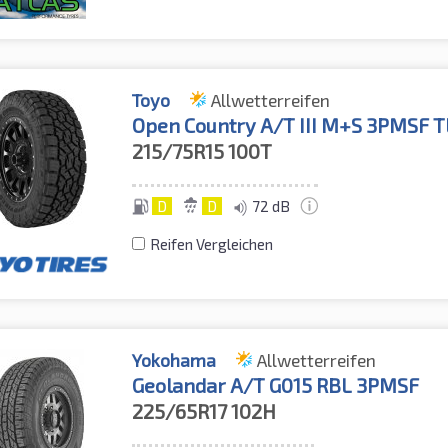
Toyo
Allwetterreifen
Open Country A/T III M+S 3PMSF T
215/75R15
100T
D
D
72 dB
Reifen Vergleichen
Yokohama
Allwetterreifen
Geolandar A/T G015 RBL 3PMSF
225/65R17
102H