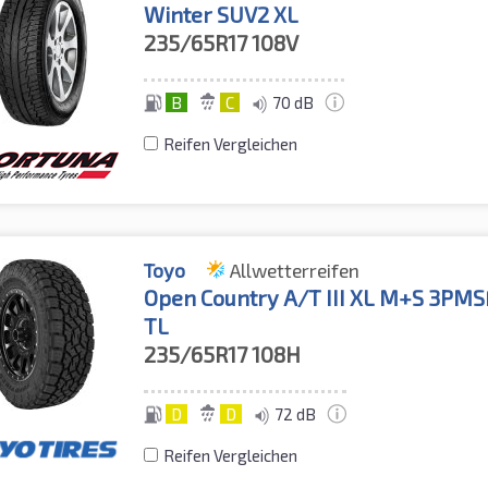
Winter SUV2 XL
235/65R17
108V
B
C
70 dB
Reifen Vergleichen
Toyo
Allwetterreifen
Open Country A/T III XL M+S 3PMS
TL
235/65R17
108H
D
D
72 dB
Reifen Vergleichen