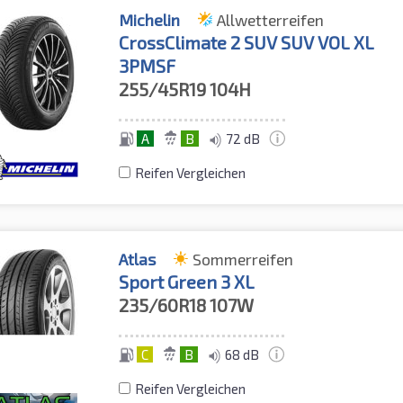
Michelin
Allwetterreifen
CrossClimate 2 SUV SUV VOL XL
3PMSF
255/45R19
104H
A
B
72 dB
Reifen Vergleichen
Atlas
Sommerreifen
Sport Green 3 XL
235/60R18
107W
C
B
68 dB
Reifen Vergleichen