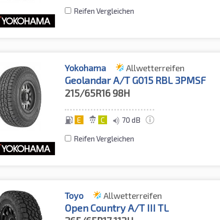
Reifen Vergleichen
Yokohama
Allwetterreifen
Geolandar A/T G015 RBL 3PMSF
215/65R16
98H
E
C
70 dB
Reifen Vergleichen
Toyo
Allwetterreifen
Open Country A/T III TL