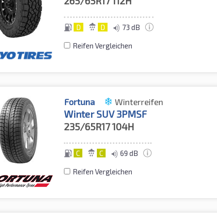
265/65R17
112H
D
D
73 dB
Reifen Vergleichen
Fortuna
Winterreifen
Winter SUV 3PMSF
235/65R17
104H
C
C
69 dB
Reifen Vergleichen