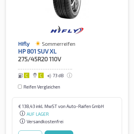
Hifly
Sommerreifen
HP 801 SUV XL
275/45R20
110V
C
C
73 dB
Reifen Vergleichen
€
138,43
inkl. MwST
von Auto-Raifen GmbH
AUF LAGER
Versandkostenfrei