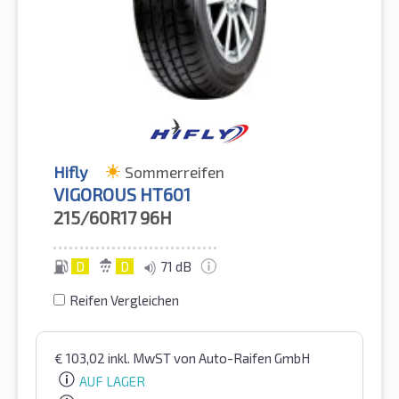
Hifly
Sommerreifen
VIGOROUS HT601
215/60R17
96H
D
D
71 dB
Reifen Vergleichen
€
103,02
inkl. MwST
von Auto-Raifen GmbH
AUF LAGER