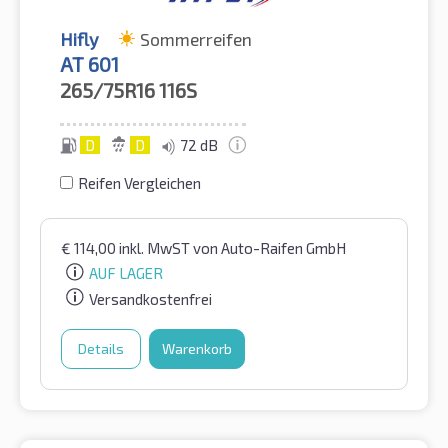
Hifly
Sommerreifen
AT 601
265/75R16
116S
D
D
72 dB
Reifen Vergleichen
€
114,00
inkl. MwST
von Auto-Raifen GmbH
AUF LAGER
Versandkostenfrei
Details
Warenkorb