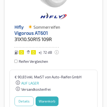
Hifly
Sommerreifen
Vigorous AT601
31X10.50R15
109R
D
D
72 dB
Reifen Vergleichen
€
90,83
inkl. MwST
von Auto-Raifen GmbH
AUF LAGER
Versandkostenfrei
Details
Warenkorb