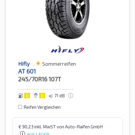
Hifly
Sommerreifen
AT 601
245/70R16
107T
D
D
71 dB
Reifen Vergleichen
€
90,23
inkl. MwST
von Auto-Raifen GmbH
AUF LAGER