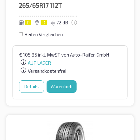
265/65R17
112T
D
D
72 dB
Reifen Vergleichen
€
105,85
inkl. MwST
von Auto-Raifen GmbH
AUF LAGER
Versandkostenfrei
Details
Warenkorb