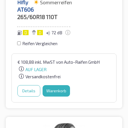
Hifly
Sommerreifen
AT606
265/60R18
110T
D
D
72 dB
Reifen Vergleichen
€
108,88
inkl. MwST
von Auto-Raifen GmbH
AUF LAGER
Versandkostenfrei
Details
Warenkorb