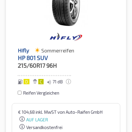
Hifly
Sommerreifen
HP 801 SUV
215/60R17
96H
D
C
71 dB
Reifen Vergleichen
€
104,68
inkl. MwST
von Auto-Raifen GmbH
AUF LAGER
Versandkostenfrei