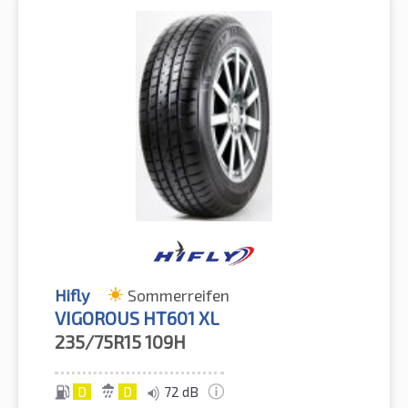
Hifly
Sommerreifen
VIGOROUS HT601 XL
235/75R15
109H
D
D
72 dB