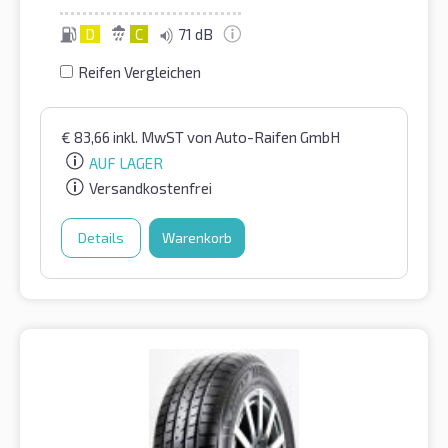
D
C
71 dB
Reifen Vergleichen
€
83,66
inkl. MwST
von Auto-Raifen GmbH
AUF LAGER
Versandkostenfrei
Details
Warenkorb