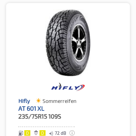
Hifly
Sommerreifen
AT 601 XL
235/75R15
109S
D
D
72 dB