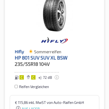
Hifly
Sommerreifen
HP 801 SUV SUV XL BSW
235/55R18
104V
C
C
72 dB
Reifen Vergleichen
€
115,86
inkl. MwST
von Auto-Raifen GmbH
AUF LAGER