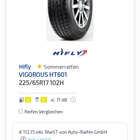
Hifly
Sommerreifen
VIGOROUS HT601
225/65R17
102H
D
D
71 dB
Reifen Vergleichen
€
112,15
inkl. MwST
von Auto-Raifen GmbH