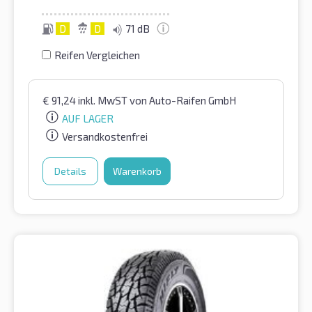
D
D
71 dB
Reifen Vergleichen
€
91,24
inkl. MwST
von Auto-Raifen GmbH
AUF LAGER
Versandkostenfrei
Details
Warenkorb