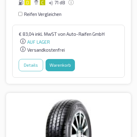
D
C
71 dB
Reifen Vergleichen
€
83,04
inkl. MwST
von Auto-Raifen GmbH
AUF LAGER
Versandkostenfrei
Details
Warenkorb