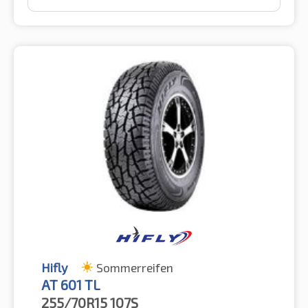
Hifly
Sommerreifen
AT 601 TL
255/70R15
107S