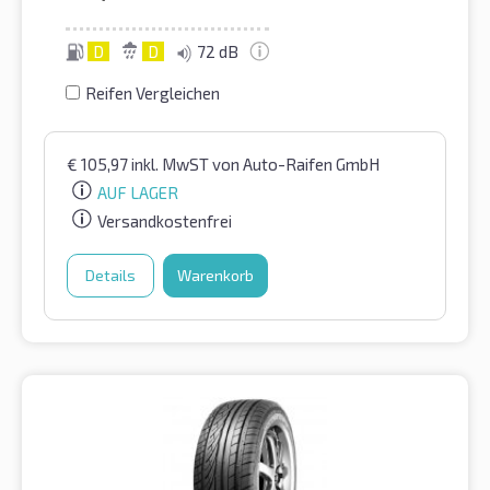
D
D
72 dB
Reifen Vergleichen
€
105,97
inkl. MwST
von Auto-Raifen GmbH
AUF LAGER
Versandkostenfrei
Details
Warenkorb