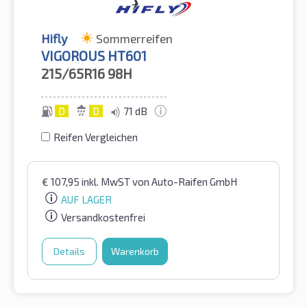
Hifly
Sommerreifen
VIGOROUS HT601
215/65R16
98H
D
D
71 dB
Reifen Vergleichen
€
107,95
inkl. MwST
von Auto-Raifen GmbH
AUF LAGER
Versandkostenfrei
Details
Warenkorb