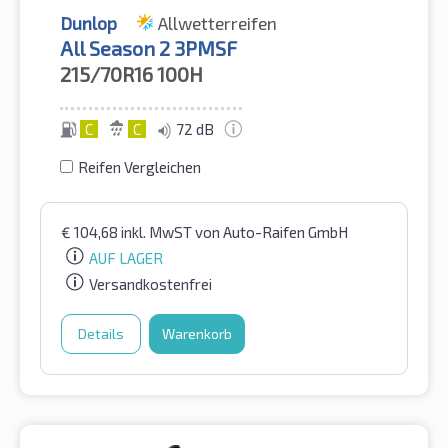
Dunlop
Allwetterreifen
All Season 2 3PMSF
215/70R16
100H
C
C
72 dB
Reifen Vergleichen
€
104,68
inkl. MwST
von Auto-Raifen GmbH
AUF LAGER
Versandkostenfrei
Details
Warenkorb