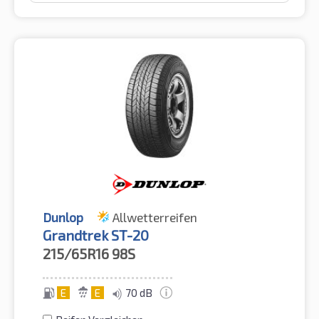
Dunlop
Allwetterreifen
Grandtrek ST-20
215/65R16
98S
E
E
70 dB