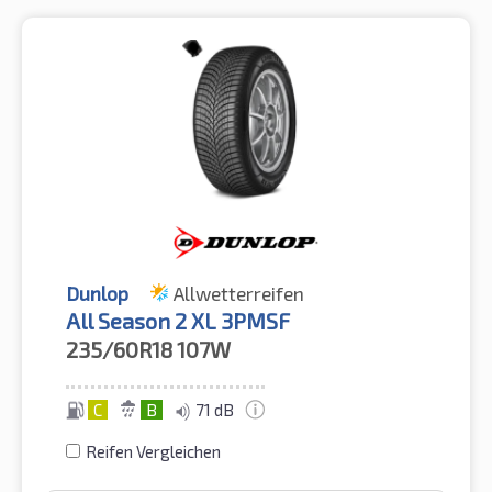
Dunlop
Allwetterreifen
All Season 2 XL 3PMSF
235/60R18
107W
C
B
71 dB
Reifen Vergleichen