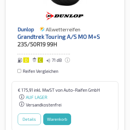
Dunlop
Allwetterreifen
Grandtrek Touring A/S MO M+S
235/50R19
99H
D
C
71 dB
Reifen Vergleichen
€
175,91
inkl. MwST
von Auto-Raifen GmbH
AUF LAGER
Versandkostenfrei
Details
Warenkorb