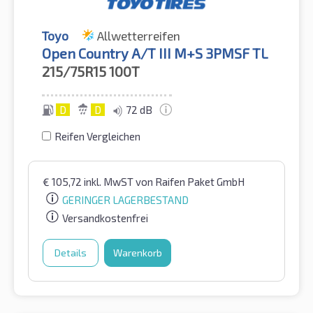
Toyo
Allwetterreifen
Open Country A/T III M+S 3PMSF TL
215/75R15
100T
D
D
72 dB
Reifen Vergleichen
€
105,72
inkl. MwST
von Raifen Paket GmbH
GERINGER LAGERBESTAND
Versandkostenfrei
Details
Warenkorb