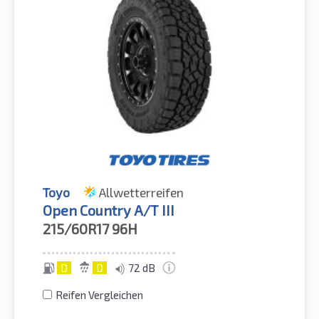
Toyo
Allwetterreifen
Open Country A/T III
215/60R17
96H
D
D
72 dB
Reifen Vergleichen