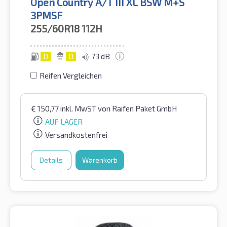
Open Country A/T III XL BSW M+S
3PMSF
255/60R18
112H
D
D
73 dB
Reifen Vergleichen
€
150,77
inkl. MwST
von Raifen Paket GmbH
AUF LAGER
Versandkostenfrei
Details
Warenkorb