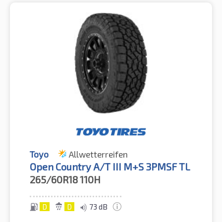
Toyo
Allwetterreifen
Open Country A/T III M+S 3PMSF TL
265/60R18
110H
D
D
73 dB