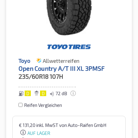
Toyo
Allwetterreifen
Open Country A/T III XL 3PMSF
235/60R18
107H
D
D
72 dB
Reifen Vergleichen
€
131,20
inkl. MwST
von Auto-Raifen GmbH
AUF LAGER