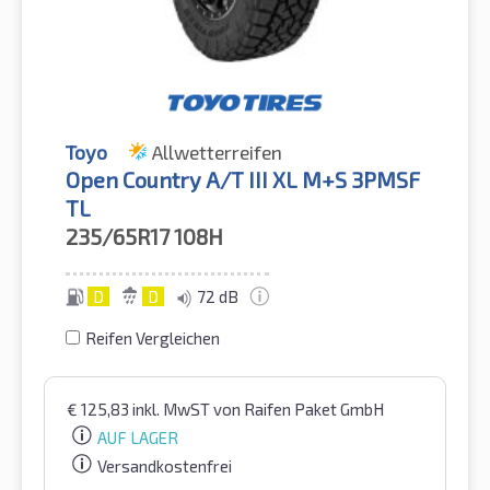
Toyo
Allwetterreifen
Open Country A/T III XL M+S 3PMSF
TL
235/65R17
108H
D
D
72 dB
Reifen Vergleichen
€
125,83
inkl. MwST
von Raifen Paket GmbH
AUF LAGER
Versandkostenfrei