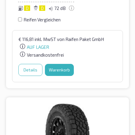
D
D
72 dB
Reifen Vergleichen
€
116,81
inkl. MwST
von Raifen Paket GmbH
AUF LAGER
Versandkostenfrei
Details
Warenkorb