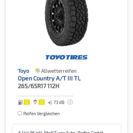
Toyo
Allwetterreifen
Open Country A/T III TL
265/65R17
112H
D
D
73 dB
Reifen Vergleichen
€
144,96
inkl. MwST
von Auto-Raifen GmbH