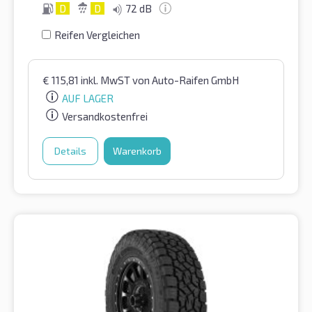
D
D
72 dB
Reifen Vergleichen
€
115,81
inkl. MwST
von Auto-Raifen GmbH
AUF LAGER
Versandkostenfrei
Details
Warenkorb