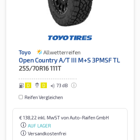
Toyo
Allwetterreifen
Open Country A/T III M+S 3PMSF TL
255/70R16
111T
D
D
73 dB
Reifen Vergleichen
€
138,22
inkl. MwST
von Auto-Raifen GmbH
AUF LAGER
Versandkostenfrei