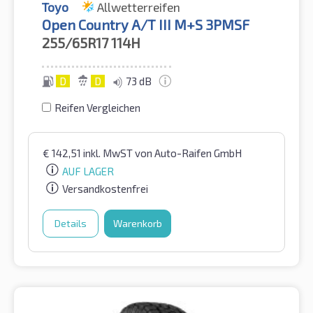
Toyo
Allwetterreifen
Open Country A/T III M+S 3PMSF
255/65R17
114H
D
D
73 dB
Reifen Vergleichen
€
142,51
inkl. MwST
von Auto-Raifen GmbH
AUF LAGER
Versandkostenfrei
Details
Warenkorb