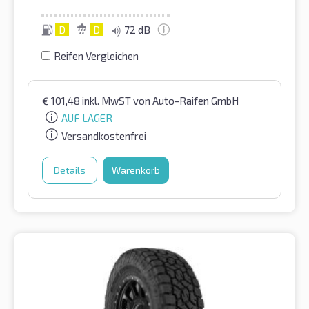
D
D
72 dB
Reifen Vergleichen
€
101,48
inkl. MwST
von Auto-Raifen GmbH
AUF LAGER
Versandkostenfrei
Details
Warenkorb