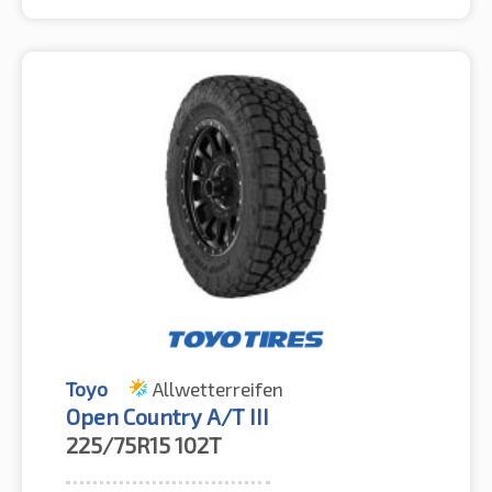
Toyo
Allwetterreifen
Open Country A/T III
225/75R15
102T