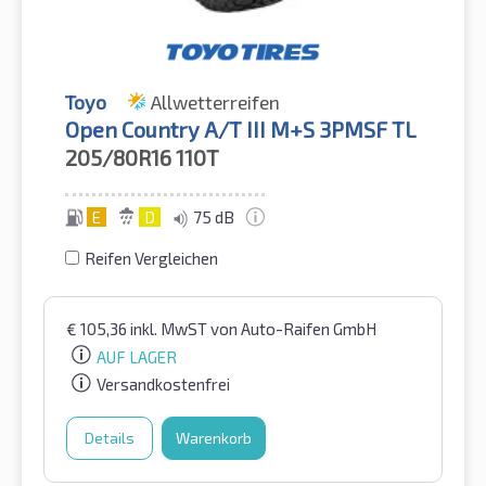
Toyo
Allwetterreifen
Open Country A/T III M+S 3PMSF TL
205/80R16
110T
E
D
75 dB
Reifen Vergleichen
€
105,36
inkl. MwST
von Auto-Raifen GmbH
AUF LAGER
Versandkostenfrei
Details
Warenkorb