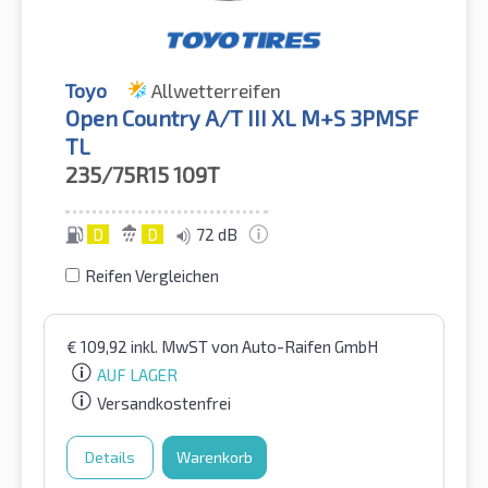
Toyo
Allwetterreifen
Open Country A/T III XL M+S 3PMSF
TL
235/75R15
109T
D
D
72 dB
Reifen Vergleichen
€
109,92
inkl. MwST
von Auto-Raifen GmbH
AUF LAGER
Versandkostenfrei
Details
Warenkorb