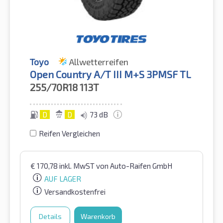
Toyo
Allwetterreifen
Open Country A/T III M+S 3PMSF TL
255/70R18
113T
D
D
73 dB
Reifen Vergleichen
€
170,78
inkl. MwST
von Auto-Raifen GmbH
AUF LAGER
Versandkostenfrei
Details
Warenkorb