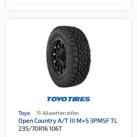
Toyo
Allwetterreifen
Open Country A/T III M+S 3PMSF TL
235/70R16
106T