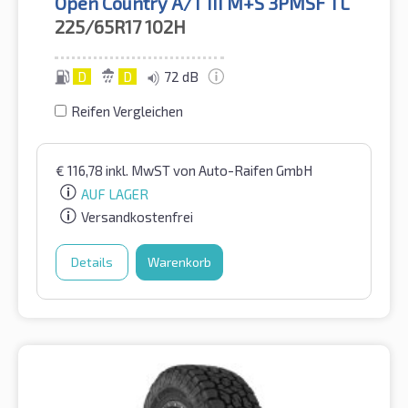
Open Country A/T III M+S 3PMSF TL
225/65R17
102H
D
D
72 dB
Reifen Vergleichen
€
116,78
inkl. MwST
von Auto-Raifen GmbH
AUF LAGER
Versandkostenfrei
Details
Warenkorb