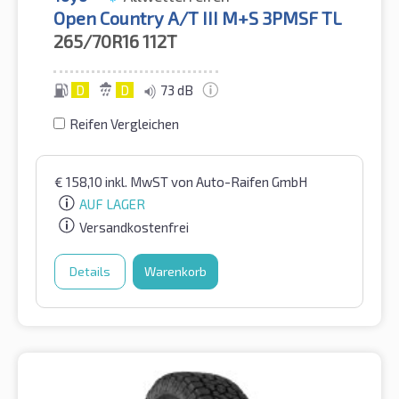
Open Country A/T III M+S 3PMSF TL
265/70R16
112T
D
D
73 dB
Reifen Vergleichen
€
158,10
inkl. MwST
von Auto-Raifen GmbH
AUF LAGER
Versandkostenfrei
Details
Warenkorb