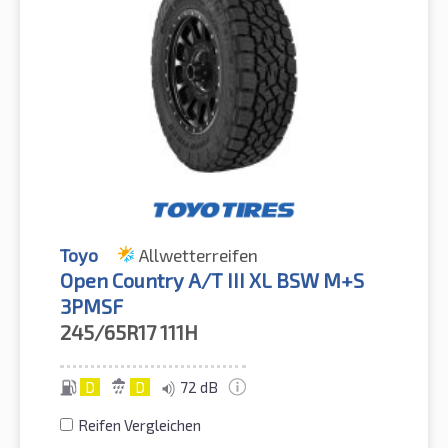
Toyo
Allwetterreifen
Open Country A/T III XL BSW M+S
3PMSF
245/65R17
111H
D
D
72 dB
Reifen Vergleichen