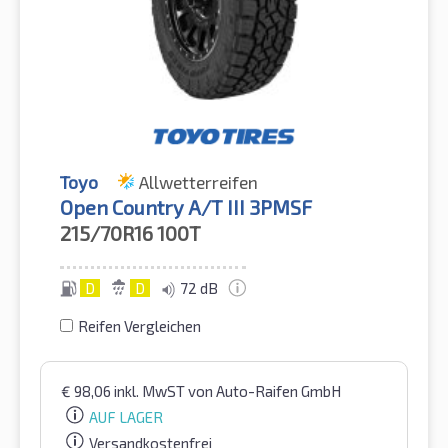
Toyo
Allwetterreifen
Open Country A/T III 3PMSF
215/70R16
100T
D
D
72 dB
Reifen Vergleichen
€
98,06
inkl. MwST
von Auto-Raifen GmbH
AUF LAGER
Versandkostenfrei