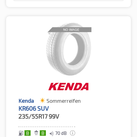
Kenda
Sommerreifen
KR606 SUV
235/55R17
99V
B
B
70 dB