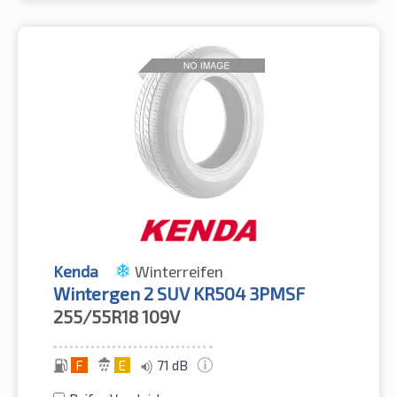
Kenda
Winterreifen
Wintergen 2 SUV KR504 3PMSF
255/55R18
109V
F
E
71 dB