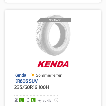
Kenda
Sommerreifen
KR606 SUV
235/60R16
100H
B
B
70 dB