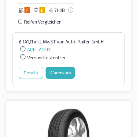
F
E
71 dB
Reifen Vergleichen
€
141,11
inkl. MwST
von Auto-Raifen GmbH
AUF LAGER
Versandkostenfrei
Details
Warenkorb