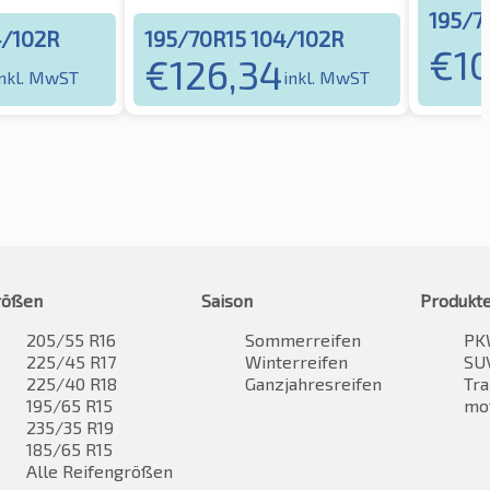
195/7
4/102R
195/70R15 104/102R
€
1
€
126,34
inkl. MwST
inkl. MwST
rößen
Saison
Produkt
205/55 R16
Sommerreifen
PK
225/45 R17
Winterreifen
SUV
225/40 R18
Ganzjahresreifen
Tra
195/65 R15
mo
235/35 R19
185/65 R15
Alle Reifengrößen