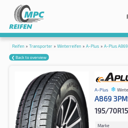
Reifen
»
Transporter
»
Winterreifen
»
A-Plus
»
A-Plus A86
❮ Back to overview
A-Plus
Winte
A869 3PM
195/70R15
Marke