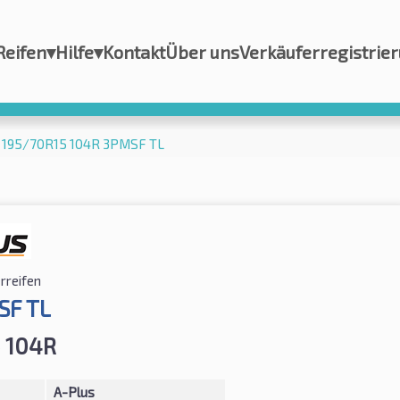
Reifen
▾
Hilfe
▾
Kontakt
Über uns
Verkäuferregistrie
9 195/70R15 104R 3PMSF TL
rreifen
SF TL
 104R
A-Plus