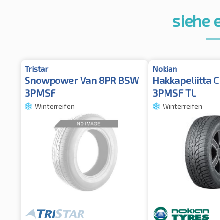
siehe 
Tristar
Nokian
Snowpower Van 8PR BSW
Hakkapeliitta 
3PMSF
3PMSF TL
Winterreifen
Winterreifen