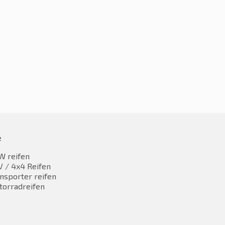
0R15 104R
195/70R15 104/102R
00,44
€
100,24
inkl. MwST
inkl. MwST
e
W reifen
 / 4x4 Reifen
nsporter reifen
torradreifen