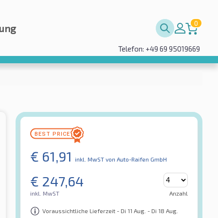
0
rung
Telefon: +49 69 95019669
€
61,91
inkl. MwST
von Auto-Raifen GmbH
€
247,64
inkl. MwST
Anzahl
Voraussichtliche Lieferzeit - Di 11 Aug. - Di 18 Aug.