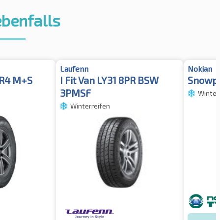
ebenfalls
Laufenn
Nokian
CR4 M+S
I Fit Van LY31 8PR BSW
Snowpr
3PMSF
Winter
Winterreifen