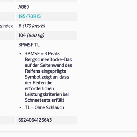
A869
195/70R15
sindex
R
(170 km/h)
104
(900 kg)
3PMSF TL
3PMSF
= 3 Peaks
Bergschneeflocke-Das
auf der Seitenwand des
Reifens eingeprägte
Symbol zeigt an, dass
der Reifen die
erforderlichen
Leistungskriterien bei
Schneetests erfüllt
TL
= Ohne Schlauch
6924064125643