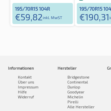
195/70R15 104R
195/70R15 10
€
59,82
€
190,31
inkl. MwST
Informationen
Hersteller
G
Kontakt
Bridgestone
Über uns
Continental
Impressum
Dunlop
Hilfe
Goodyear
Widerruf
Michelin
Pirelli
Alle Hersteller